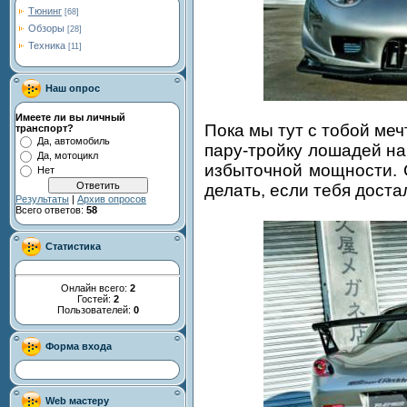
Тюнинг
[68]
Обзоры
[28]
Техника
[11]
Наш опрос
Имеете ли вы личный
Пока мы тут с тобой меч
транспорт?
Да, автомобиль
пару-тройку лошадей на
Да, мотоцикл
избыточной мощности. 
Нет
делать, если тебя дост
Результаты
|
Архив опросов
Всего ответов:
58
Статистика
Онлайн всего:
2
Гостей:
2
Пользователей:
0
Форма входа
Web мастеру