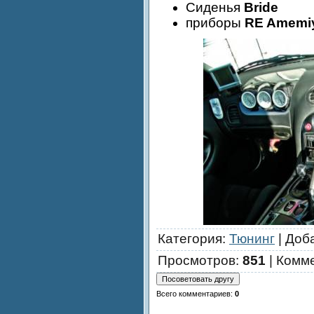
Сиденья
Bride
приборы
RE Amemiy
Категория
:
Тюнинг
|
Доб
Просмотров
:
851
|
Комм
Всего комментариев
:
0