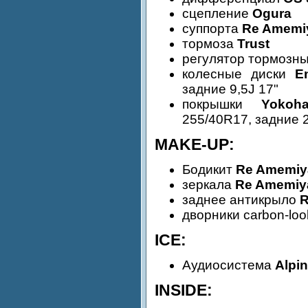
сцепление
Ogura
суппорта
Re Amemi
тормоза
Trust
регулятор тормозн
колесные диски
E
задние 9,5J 17"
покрышки
Yokoh
255/40R17, задние 
MAKE-UP:
Бодикит
Re Amemiya
зеркала
Re Amemiya
заднее антикрыло
R
дворники carbon-lo
ICE:
Аудиосистема
Alpi
INSIDE: