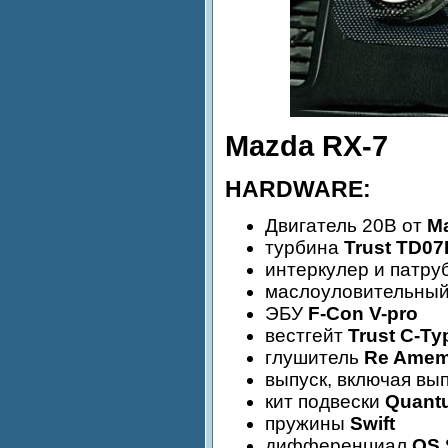
Mazda RX-7
HARDWARE:
Двигатель 20В от
M
турбина
Trust TD0
интеркулер и патру
маслоуловительный
ЭБУ
F-Con V-pro
вестгейт
Trust C-Ty
глушитель
Re Amemi
выпуск, включая вы
кит подвески
Quant
пружины
Swift
дифференциал
OS 