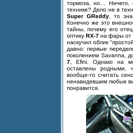
тормоза, но… Ничего, 
технике? Дело не в тех
Super GReddy
, то зн
Конечно же это внешно
тайны, почему его оте
оптику
RX-7
на фары от
наскучил облик "просто
давно: первые передел
поколением Savanna, д
7
, Efini. Однако на 
оставлены родными, 
вообще-то считать сен
ненавидевшим любые ви
понравится.