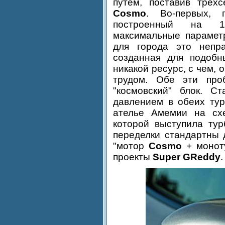
путем, поставив тре
Cosmo
. Во-первых,
построенный на 1,
максимальные параметр
для города это непра
созданная для подобн
никакой ресурс, с чем, 
трудом. Обе эти пр
"космовский" блок. С
давлением в обеих тур
ателье Амемии на сх
которой выступила ту
переделки стандартны
"мотор
Cosmo
+ моно
проекты
Super GReddy
.