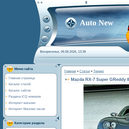
Auto New
Воскресенье, 09.08.2026, 13:39
Меню сайта
Главная
»
Статьи
»
Тюнинг
Главная страница
Mazda RX-7 Super GReddy I
Каталог статей
Каталог сайтов
Раздача ICQ номеров
Интернет-магазин
Интернет Магазин часов
Категории раздела