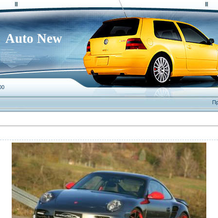
Auto New
00
Пр