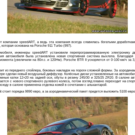
от компании speedART, а ведь эта компания всегда славилась богатыми доработкам
которая основана на Porsche 911 Turbo (997).
омобиля, инженеры speedART установили перепрограммированную электронику дви
ния автомобиля была установлена новая спортивная система выхлопа.
Благодаря 
омента (увеличили на 80л.с. и 120Нм). Porsche BTR II ускоряется от 0-100 км/ч за
ит из переднего спойлера, боковых накладок на пороги сложной формы. За аэродинам
пере сделан новый воздушный диффузор. Колёсные диски установленные на автомобил
мные катки 12×20 на задней оси, обуты в резину 245/30 и 325/25 ZR20. В салоне а
нается с нового спортивного рулевого колеса, потом взгляд плавно переходит на спо
сюду в салоне применена отделка кожей в сочетании с алькантарой.
Kit стоит порядка 9890 евро, а за аэродинамический пакет придется выложить 5100 евро