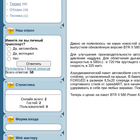
Тюнинг
[68]
Обзоры
[28]
Техника
[11]
Наш опрос
Имеете ли вы личный
Давно не появлялось ни каких новостей 
транспорт?
выпустили обновлённую версию BTR II 580, 
Да, автомобиль
Да, мотоцикл
Для улучшения производительности авт
давление наддува. Для облегчения дыха
Нет
мощностью в 580л.с. и 720 Нм крутящего м
скорость в 325 км/ч.
Результаты
|
Архив опросов
Всего ответов:
58
Аэродинамический пакет автомобиля состо
спойлер, установленный на крыше. В бам
FORGED в размере 8,5х20 спереди и огро
спортивного стиля от speedART, все начи
Статистика
удерживать в себе при любых виражах. Пов
Теперь о ценах на пакет BTR II 580 Power 
Онлайн всего:
2
Гостей:
2
Пользователей:
0
Форма входа
Web мастеру