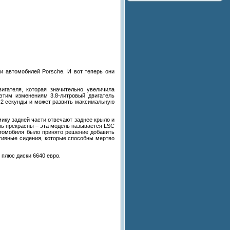
и автомобилей Porsche. И вот теперь они
гателя, которая значительно увеличила
этим изменениям 3.8-литровый двигатель
 3,2 секунды и может развить максимальную
ику задней части отвечают заднее крыло и
ь прекрасны – эта модель называется LSC
втомобиля было принято решение добавить
ртивные сидения, которые способны мертво
 плюс диски 6640 евро.