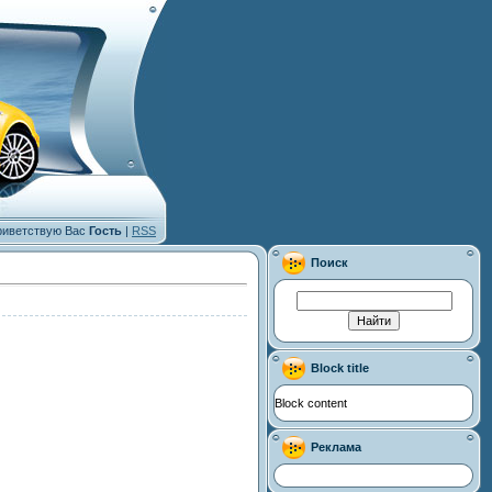
иветствую Вас
Гость
|
RSS
Поиск
Block title
Block content
Реклама