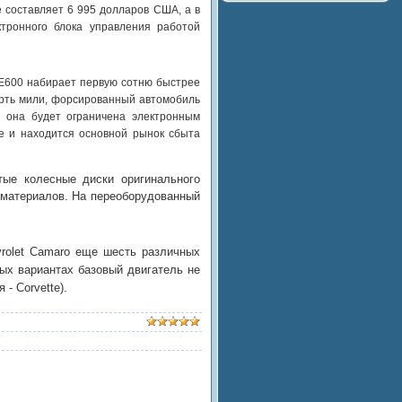
 составляет 6 995 долларов США, а в
тронного блока управления работой
PE600 набирает первую сотню быстрее
верть мили, форсированный автомобиль
о она будет ограничена электронным
е и находится основной рынок сбыта
тые колесные диски оригинального
 материалов. На переоборудованный
vrolet Camaro еще шесть различных
вых вариантах базовый двигатель не
- Corvette).