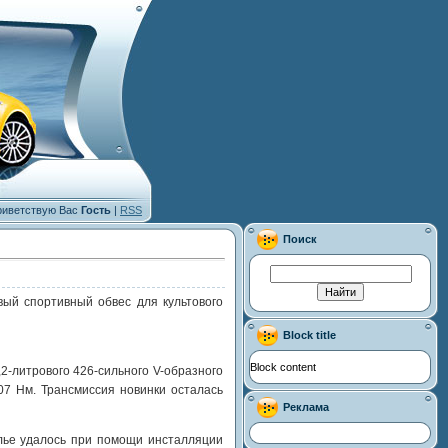
иветствую Вас
Гость
|
RSS
Поиск
ый спортивный обвес для культового
Block title
Block content
-литрового 426-сильного V-образного
07 Нм. Трансмиссия новинки осталась
Реклама
елье удалось при помощи инсталляции