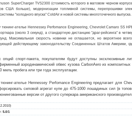
nuson SuperCharger TVS2300 (стоимость которого в матовом черном корпусе
ов США больше), модернизации топливной системы, перепрошивки элек
 системы "холодного впуска" ColdAir и новой системы многоточечного выпуска.
 тюнинг-ателье Hennessey Perfomance Engineering, Chevrolet Camaro SS H
порткара (около 3 секунд), а стандартную дистанцию "драг-рейсинга" в чет
кунд. Максимальная скорость новинки не оглашается, но вероятнее всег
твующей действующему законодательству Соединенных Штатов Америки, гд
х опций спорт-пакета, покупателям будут доступны эксклюзивные ли
 фирменный аэродинамический обвес кузова CarbonAero из композитных
0 миль пробега или три года эксплуатации.
тюнинг-ателье Hennessey Perfomance Engineering предлагает для Che
форсировать силовой агрегат купе до 475-1000 лошадиных сил (в топо
юнингованные версии от другого суперкара американского производителя 
12.2010)
г
:
5.0
/
1