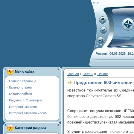
Четверг, 06.08.2026, 19:1
Меню сайта
Главная
»
Статьи
»
Тюнинг
Главная страница
Представлен 600-сильный C
Каталог статей
Известное тюнинг-ателье из Соедин
Каталог сайтов
спорткара Chevrolet Camaro SS.
Раздача ICQ номеров
Интернет-магазин
Спорт-пакет получил название HPE60
Интернет Магазин часов
бензинового двигателя до 602 лошад
прежней - шестиступенчатая механиче
Категории раздела
Улучшить коэффициент полезного дей