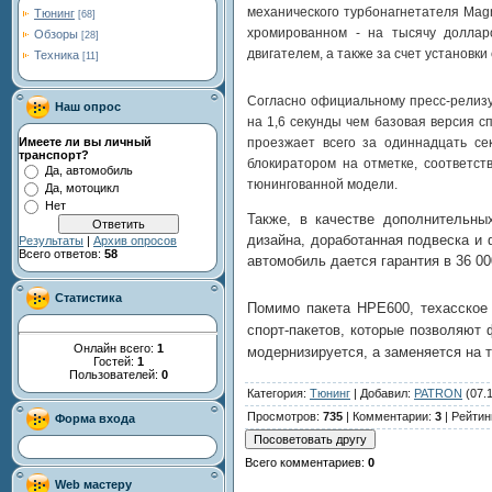
механического турбонагнетателя Mag
Тюнинг
[68]
хромированном - на тысячу доллар
Обзоры
[28]
двигателем, а также за счет установки
Техника
[11]
Согласно официальному пресс-релизу
Наш опрос
на 1,6 секунды чем базовая версия с
проезжает всего за одиннадцать се
Имеете ли вы личный
транспорт?
блокиратором на отметке, соответс
Да, автомобиль
тюнингованной модели.
Да, мотоцикл
Нет
Также, в качестве дополнительны
дизайна, доработанная подвеска и
Результаты
|
Архив опросов
Всего ответов:
58
автомобиль дается гарантия в 36 00
Статистика
Помимо пакета HPE600, техасское 
спорт-пакетов, которые позволяют 
Онлайн всего:
1
модернизируется, а заменяется на т
Гостей:
1
Пользователей:
0
Категория
:
Тюнинг
|
Добавил
:
PATRON
(07.
Просмотров
:
735
|
Комментарии
:
3
|
Рейтин
Форма входа
Всего комментариев
:
0
Web мастеру