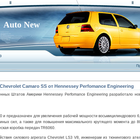
Auto New
9
Пр
hevrolet Camaro SS от Hennessey Perfomance Engineering
енных Штатов Америки Hennessey Perfomance Engineering разработало нов
0 и предназначен для увеличения рабочей мощности восьмицилиндрового 6,2
иных сил, а также для повышения максимального крутящего момента до 8
ская коробка передач TR6060.
ствия силового агрегата Chevrolet LS3 V8, инженерам из тюнингового ат