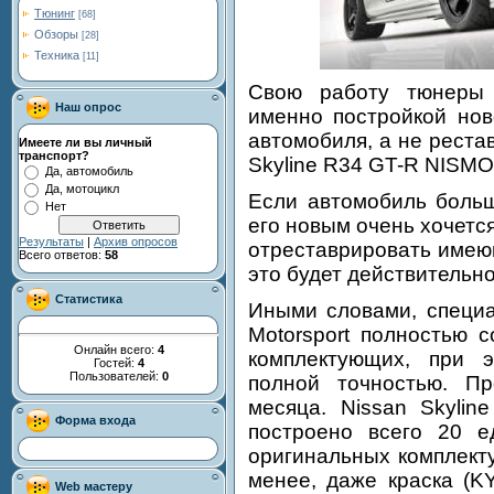
Тюнинг
[68]
Обзоры
[28]
Техника
[11]
Свою работу тюнеры 
Наш опрос
именно постройкой ново
автомобиля, а не реста
Имеете ли вы личный
транспорт?
Skyline R34 GT-R NISMO 
Да, автомобиль
Да, мотоцикл
Если автомобиль больш
Нет
его новым очень хочется
Результаты
|
Архив опросов
отреставрировать имеющ
Всего ответов:
58
это будет действительн
Статистика
Иными словами, специ
Motorsport полностью 
Онлайн всего:
4
комплектующих, при 
Гостей:
4
Пользователей:
0
полной точностью. П
месяца. Nissan Skyli
Форма входа
построено всего 20 е
оригинальных комплект
менее, даже краска (K
Web мастеру