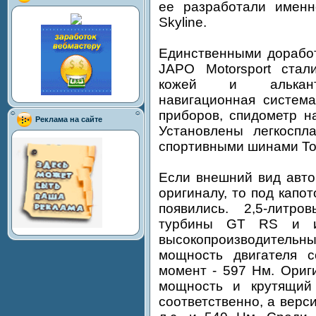
ее разработали именн
Skyline.
Единственными доработ
JAPO Motorsport стал
кожей и альканта
навигационная систем
приборов, спидометр н
Реклама на сайте
Установлены легкоспл
спортивными шинами To
Если внешний вид авто
оригиналу, то под капо
появились. 2,5-литр
турбины GT RS и ин
высокопроизводительн
мощность двигателя с
момент - 597 Нм. Ориг
мощность и крутящий
соответственно, а верси