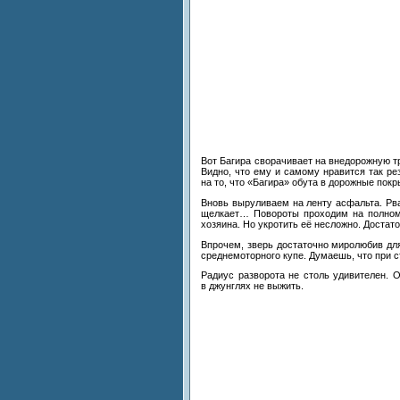
Вот Багира сворачивает на
внедорожную т
Видно, что ему и
самому нравится так ре
на
то, что
«
Багира
»
обута в
дорожные покры
Вновь выруливаем на
ленту асфальта. Рва
щелкает
…
Повороты проходим на
полном
хозяина. Но
укротить её
несложно. Достато
Впрочем, зверь достаточно миролюбив для
среднемоторного купе. Думаешь, что при с
Радиус разворота не
столь удивителен. 
в
джунглях не
выжить.