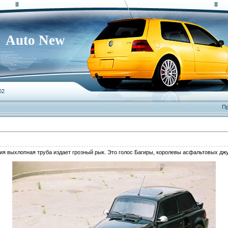
Auto New
02
Пр
ия выхлопная труба издает грозный рык. Это голос Багиры, королевы асфальтовых джу