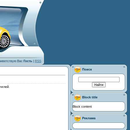
иветствую Вас
Гость
|
RSS
Поиск
нглей.
Block title
Block content
Реклама