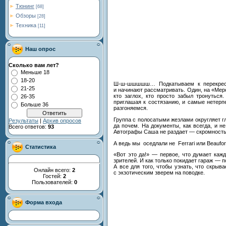
Тюнинг
[68]
Обзоры
[28]
Техника
[11]
Наш опрос
Сколько вам лет?
Меньше 18
18-20
Ш-ш-шшшшш
…
Подкатываем к
перекре
21-25
и
начинают рассматривать. Один, на
«
Мер
кто заглох, кто просто забыл тронуться
26-35
приглашая к
состязанию, и
самые нетерп
Больше 36
разгоняемся.
Группа с
полосатыми жезлами округляет г
Результаты
|
Архив опросов
да
почем. На
документы, как всегда, и
не
Всего ответов:
93
Автографы Саша не
раздает
—
скромность
А
ведь мы
оседлали не
Ferrari или Beaufo
Статистика
«
Вот это да!
»
—
первое, что думает кажд
зрителей. И
как только покидает гараж
—
п
А
все для того, чтобы узнать, что скрыва
Онлайн всего:
2
с
экзотическим зверем на
поводке.
Гостей:
2
Пользователей:
0
Форма входа