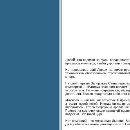
Любой, кто садится за
руль, спрашивает
пришлось мучиться, чтобы укротить
«
Баги
Не
перевелись ещё Левши на
земле рус
техническим образованием строит автомо
много.
На
свой первый Запорожец Саша пересел
комфортно
…
«
Багиру
»
закончил совсем н
успокоиться. Но
—
не
понравилось, перед
девять лет. Только представьте себе этот с
«
Багира
»
—
настоящая артистка. К
пример
а
рулит левой ногой. Иногда сигналит 
пассажирам. Столь хитроумно крепление 
Присев на
корточки около передней подве
подвески. Вот такой цирк.
Нет сомнений, что Александр Львович Ва
Да
и
у
«
Багиры
»
потенциал ещё
о-го-го
! Се