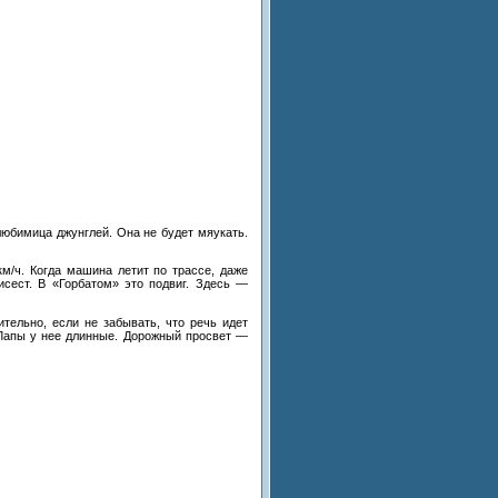
любимица джунглей. Она не
будет мяукать.
км/ч. Когда машина летит по
трассе, даже
исест. В
«
Горбатом
»
это подвиг.
Здесь
—
ительно, если не
забывать, что речь идет
Лапы у
нее длинные. Дорожный просвет
—