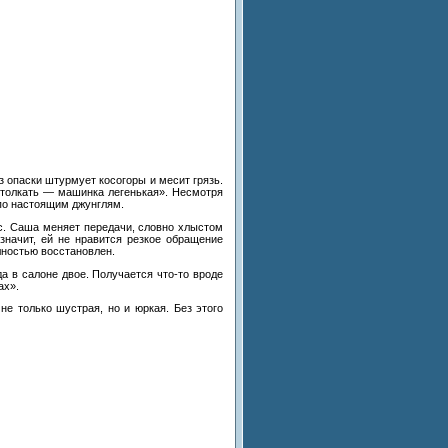
з опаски штурмует косогоры и
месит грязь.
толкать
—
машинка легенькая
»
. Несмотря
по
настоящим джунглям.
. Саша меняет передачи, словно хлыстом
значит, ей
не
нравится резкое обращение
лностью восстановлен.
да в
салоне двое. Получается
что-то
вроде
ах
»
.
не
только шустрая, но
и
юркая. Без этого