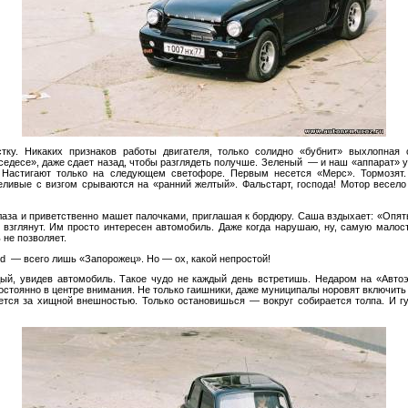
стку. Никаких признаков работы двигателя, только солидно
«
бубнит
»
выхлопная с
седесе
»
, даже сдает назад, чтобы разглядеть получше. Зеленый
—
и
наш
«
аппарат
»
у
. Настигают только на
следующем светофоре. Первым несется
«
Мерс
»
. Тормозят
еливые с
визгом срываются на
«
ранний желтый
»
. Фальстарт, господа! Мотор весело
лаза и
приветственно машет палочками, приглашая к
бордюру. Саша вздыхает:
«
Опять
взглянут. Им
просто интересен автомобиль. Даже когда нарушаю, ну, самую малость
 не
позволяет.
rd
—
всего лишь
«
Запорожец
»
. Но
—
ох, какой непростой!
ый, увидев автомобиль. Такое чудо не
каждый день встретишь. Недаром на
«
Автоэ
остоянно в
центре внимания. Не
только гаишники, даже муниципалы норовят включит
ется за
хищной внешностью. Только остановишься
—
вокруг собирается толпа. И
г