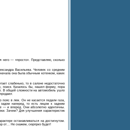
я него
—
«
просто
»
. Представляю, сколько
ксандра Васильева. Человек со
средним
Сначала она была обычным котенком, каких
тает слабенько, то
в
салоне недостаточно
, поиск. Казалось
бы, нашел форму, пора
е. В
общей сложности на
автомобиль ушло
продают.
о
пояс в
люк. Он
не
касается педали газа,
задом наперед, то
есть лицом к
задним
е
—
и
вперед. Они абсолютно идентичны.
вки. Зачем? Для улучшения характеристик
арактере останавливаться на
достигнутом.
р от
…
Не
скажем, сюрприз будет!