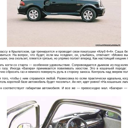
рассу в
Крылатском, где тренируется и
проводит свои покатушки
«
Клуб 4
×
4
»
. Саша бе
звиться. На
вопрос, что будет, если мы
«
сядем
»
, он, улыбаясь, отвечает:
«
Можно вы
шки, она скользит, плюется грязью, но
упрямо ползет вперед. Как настоящий хищник 
ть когти со
старта
—
особенное удовольствие. Сопровождается дымком
из-под
колес
 газу. Иногда
«
Багира
»
принимается повиливать хвостом. Это в
кошачьей породе: 
чно сбросить газ и
немного повернуть руль в
сторону заноса. Контроль над зверем по
 того, чтобы с
ним справился любой. Развесовка по
осям практически идеальна, ког
толь короткой базе автомобиль будет
«
козлить
»
. Ан
нет, идет ровно!
«
На
кошачьих лап
Он
соответствует габаритам автомобиля. И
все
же
—
превосходно мал.
«
Багира
»
—