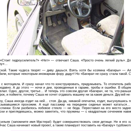
:
«
Стоит гидроусилитель?
»
«
Нет
»
—
отвечает Саша.
«
Просто очень легкий руль
»
. Дл
ру
»
…
ской. Такие чудеса творят
—
диву дашься. Взять хотя
бы хозяина
«
Багиры
»
—
Але
били, которые некоторым иномаркам фору дадут! Но
«
Багира
»
не
сразу стала такой. 
 с
мотоцикла. И
сразу начал
что-то
конструировать, придумывать. То
отопитель рабо
едавно. А
до
этого
—
ночи и
дни, проведенные в
гараже, пробы и
ошибки. В
общем
елал. Одно, другое, третье
…
И
теперь это совсем другая
«
Багира
»
, не
та, что раньш
рок, и
поймете, почему Саша не
хочет отдавать машину ни
за
какие деньги. Друзей не
у, Саша иногда ездит на
ней
…
стоя.
Да-да
, никакой опечатки, ездит, высунувшись п
зазывавшимся прохожим. А
ещё пассажир на
переднем сиденье может кататься
…
спинки. Если разбилось лобовое стекло
—
не
беда. Переставил на
его место задне
ски и
приглядевшись, можно заметить, что пружины
—
с
квадратным сечением нави
сильев (запомните имя Мастера!) будет совершенствовать свое детище. Не
в
его х
йчас Саша начинает новый проект, а
также планирует поставить на
«
Багиру
»
турбомото