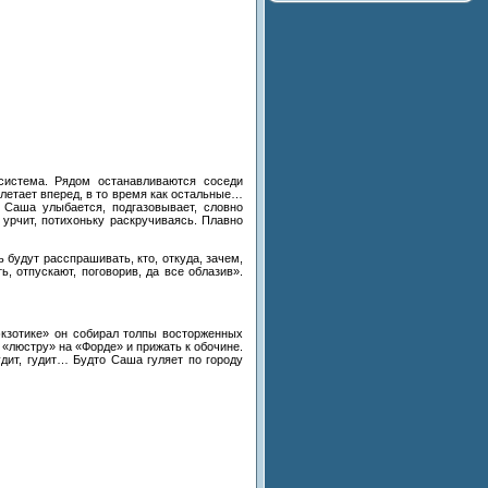
истема. Рядом останавливаются соседи
летает вперед, в
то
время как остальные
…
. Саша улыбается, подгазовывает, словно
 урчит, потихоньку раскручиваясь. Плавно
 будут расспрашивать, кто, откуда, зачем,
, отпускают, поговорив, да
все облазив
»
.
кзотике
»
он
собирал толпы восторженных
ь
«
люстру
»
на
«
Форде
»
и
прижать к
обочине.
удит, гудит
…
Будто Саша гуляет по
городу