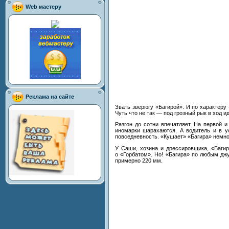
Web мастеру
Реклама на сайте
Звать зверюгу
«
Багирой
»
. И
по
характеру
Чуть что не
так
—
под грозный рык в
ход и
Разгон до
сотни впечатляет. На
первой и
иномарки шарахаются. А
водитель и
в
у
повседневность.
«
Кушает
»
«
Багира
»
немно
У
Саши, хозина и
дрессировщика,
«
Баги
о
«
Горбатом
»
. Но!
«
Багира
»
по
любым джу
примерно 220
мм.