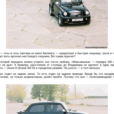
—
точь-в-точь
пантера из
книги Киплинга
—
грациозная и
быстрая хищница, гроза и
дет весь арсенал настоящего хищника. Вот кааак прыгнет!
второй передаче можно утереть нос почти любому.
«
Максималка
»
—
порядка 180
с
не
дует. К
примеру, расстояние от
столицы до
Владимира он
одолеет в
один пр
го
—
около 8 литров
АИ-92
в
городском режиме. На
шоссе
—
и
того меньше.
ра
»
ходит на
задних лапах. То
есть ездит на
заднем приводе. Вроде
бы это неудив
нглям, не
только асфальтовым, может пройти. Потому что она
—
полноприводная! 