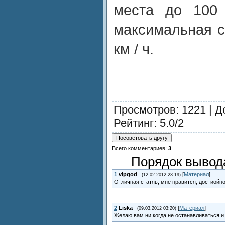
места до 100 
максимальная с
км / ч.
Просмотров
: 1221 |
Д
Рейтинг
:
5.0
/
2
Всего комментариев
:
3
Порядок вывод
1
vipgod
[
Материал
]
(12.02.2012 23:19)
Отличная статяь, мне нравится, достиойно
2
Liska
[
Материал
]
(09.03.2012 03:20)
Желаю вам ни когда не останавливаться и