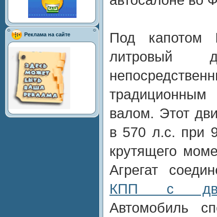
Под капотом I
Реклама на сайте
литровый 
непосредст
традиционным
валом. Этот дв
в 570 л.с. при 
крутящего моме
Агрегат соеди
КПП с дво
Автомобиль сп