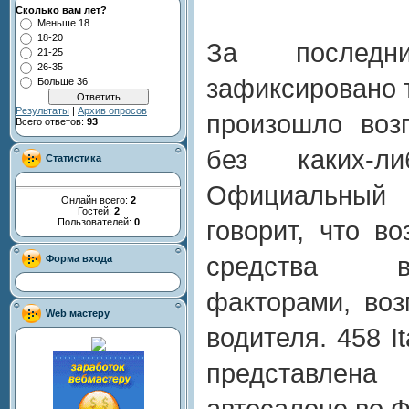
Сколько вам лет?
Меньше 18
18-20
За послед
21-25
26-35
зафиксировано т
Больше 36
Результаты
|
Архив опросов
произошло воз
Всего ответов:
93
без каких-л
Статистика
Официальный п
Онлайн всего:
2
Гостей:
2
Пользователей:
0
говорит, что во
средства в
Форма входа
факторами, во
Web мастеру
водителя. 458 I
представлена
автосалоне во 