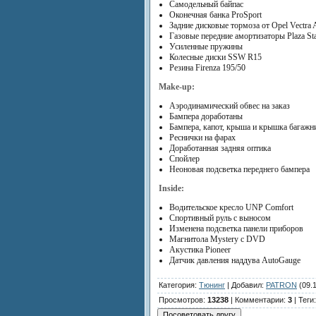
Самодельный байпас
Оконечная банка ProSport
Задние дисковые тормоза от Opel Vectra 
Газовые передние амортизаторы Plaza Sta
Усиленные пружины
Колесные диски SSW R15
Резина Firenza 195/50
Make-up:
Аэродинамический обвес на заказ
Бампера доработаны
Бампера, капот, крыша и крышка багаж
Реснички на фарах
Доработанная задняя оптика
Спойлер
Неоновая подсветка переднего бампера
Inside:
Водительское кресло UNP Comfort
Спортивный руль с выносом
Изменена подсветка панели приборов
Магнитола Mystery с DVD
Акустика Pioneer
Датчик давления наддува AutoGauge
Категория
:
Тюнинг
|
Добавил
:
PATRON
(09.
Просмотров
:
13238
|
Комментарии
:
3
|
Теги