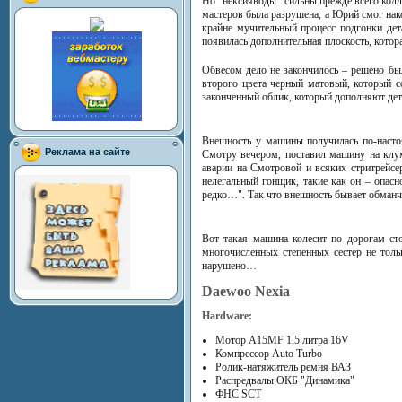
Но "нексияводы" сильны прежде всего колле
мастеров была разрушена, а Юрий смог нак
крайне мучительный процесс подгонки дет
появилась дополнительная плоскость, котор
Обвесом дело не закончилось – решено бы
второго цвета черный матовый, который с
законченный облик, который дополняют дета
Внешность у машины получилась по-настоя
Реклама на сайте
Смотру вечером, поставил машину на клум
аварии на Смотровой и всяких стритрейс
нелегальный гонщик, такие как он – опасн
редко…". Так что внешность бывает обманч
Вот такая машина колесит по дорогам ст
многочисленных степенных сестер не толь
нарушено…
Daewoo Nexia
Hardware:
Мотор A15MF 1,5 литра 16V
Компрессор Auto Turbo
Ролик-натяжитель ремня ВАЗ
Распредвалы ОКБ "Динамика"
ФНС SCT