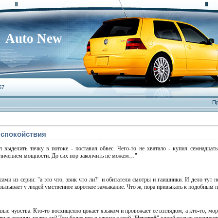
Auto New
57
Пр
 спокойствия
 выделить тачку в потоке - поставил обвес. Чего-то не хватало - купил семнадцаты
величением мощности. До сих пор закончить не можем…"
ми из серии: "а это что, эвик что ли?" и обитатели смотры и гаишники. И дело тут н
 вызывает у людей умственное короткое замыкание. Что ж, пора привыкать к подобным
ые чувства. Кто-то восхищенно цокает языком и провожает ее взглядом, а кто-то, мор
ые эмоции, не так ли? Тем более что в случае с этой "
Нексией
" одной только внешнос