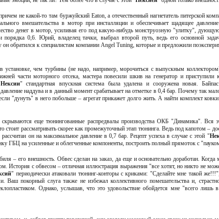
причем не какой-то там буржуйский Eaton, а отечественный нагнетатель питерской ком
нимального вмешательства в мотор при инсталляции и обеспечивает щадящее давлен
ество денег в мотор, усиливая его под какую-нибудь монструозную "улитку", дующую 
и порядка 0,6. Юрий, владелец тачки, выбрал второй путь, ведь его основной зад
он обратился к специалистам компании Angel Tuning, которые и предложили поэкспери
в установке, чем турбины (не надо, например, морочиться с выпускным коллектором)
ижней части моторного отсека, мастера повесили шкив на генератор и приступили 
"
Нексии
" стандартная впускная система была удалена и сооружена новая. Байпа
 давление наддува и в данный момент срабатывает на отметке в 0,4 бар. Почему так мал
сли "дунуть" в него побольше – агрегат прикажет долго жить. А найти комплект ковки
 скрываются еще тюнингованные распредвалы производства ОКБ "Динамика". Вся эт
вто стоит рассматривать скорее как промежуточный этап тюнинга. Ведь под капотом – 
рассчитан он на максимальное давление в 0,7 бар. Рецепт успеха в случае с этой "
Нек
ку ГБЦ на усиленные и облегченные компоненты, построить полный прямоток с "пауком" 
биля – его внешность. Обвес сделан на заказ, да еще и основательно доработан. Когд
м. История с обвесом – отличная иллюстрация выражения "все хотят, но никто не може
ксий
" периодически атаковали тюнинг-конторы с криками: "Сделайте мне такой же!!!
и. Ваш покорный слуга также не избежал коллективного помешательства и, страстн
клопластиком. Однако, услышав, что это удовольствие обойдется мне "всего лишь 