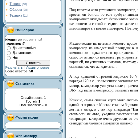
Тюнинг
[68]
Под капотом авто установлен компрессор, 
Обзоры
[28]
проста: он bolt-on, то есть требует ми
Техника
[11]
компромисс: вкладывать бесконечное колич
наличности и спокойно ездить на давлени
минимизировать возню с мотором. Поэтому 
Наш опрос
Имеете ли вы личный
Механические нагнетатели немного проще 
транспорт?
компрессор на самодельной площадке в н
Да, автомобиль
компоновки подкапотного пространства 
Да, мотоцикл
самостоятельно, он позволяет регулировать
Нет
поршней, ни усиленных шатунов, поэтому, е
сказывается, что ж поделать…
Результаты
|
Архив опросов
Всего ответов:
58
А под крышкой с грозной надписью 16 V
порядка 120 л.с., но нынешнее состояние а
Статистика
мотор, компрессор уже установлен, причем 
ЭБУ под валы и компрессор, заменить начин
Онлайн всего:
1
Конечно, самая сильная черта этого автомо
Гостей:
1
одной из первых в Москве с таким бодикито
Пользователей:
0
лет пять назад, и с тех пор владельцы "
Не
стоимости их авто, уходили расстроенным
Форма входа
товарищам, которые очень дружили со сте
стандартные бампера смотрятся неплохо.
Web мастеру