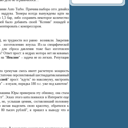
пании Auto Turbo. Причина выбора сего девайса
ие наддува. Тюнеры всегда вынуждены идти на
1,5 бар, либо сохранить некоторое количество
ачей было добавить своей "Ксении" лошадей и
ментировать с компрессором.
, но трудности все равно возникли. Закрепив
к изготовлению впуска. Из-за специфической
с для сброса давления тоже был изготовлен
о? Ответ прост: в недрах мотора нет ни кованых
 на "
Нексию
" – задача не из легких. Репутация
а гремучая смесь имеет расчетную мощность
достаточно перспективный шестнадцатиклапанный
сией
" прост: "вдуть" по максимуму, настроить
– и вуаля, порядка 180 л.с. уже под капотом!
а машина Юры примерила эту обновку, она стала
т". Эскиз этого кита появился в Интернете еще
", но, услышав ценник, составлявший половину
о желая выделить свою красотку, обратился к
в 80 тысяч рублей", я пришел к выводу что и