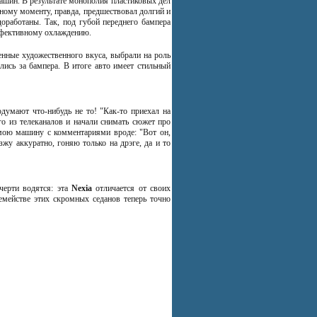
машин. В результате монополия пластиковых дел
ному моменту, правда, предшествовал долгий и
доработаны. Так, под губой переднего бампера
эффективному охлаждению.
нные художественного вкуса, выбрали на роль
лись за бампера. В итоге авто имеет стильный
думают что-нибудь не то! "Как-то приехал на
о из телеканалов и начали снимать сюжет про
 мою машину с комментариями вроде: "Вот он,
жу аккуратно, гоняю только на дрэге, да и то
черти водятся: эта
Nexia
отличается от своих
емействе этих скромных седанов теперь точно