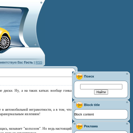
иветствую Вас
Гость
|
RSS
Поиск
е диски. Ну, а на таких катках вообще гонка
Block title
е в автомобильной неграмотности, а в том, что
 паранормальным явлениям!
Block content
Реклама
щась, называет "колхозом". Но ведь настоящий
тью дело не ограничилось…