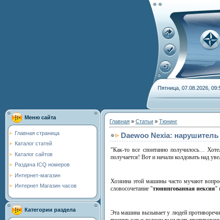
Пятница, 07.08.2026, 09:
Меню сайта
Главная
»
Статьи
»
Тюнинг
Главная страница
Daewoo Nexia: нарушитель
Каталог статей
"Как-то все спонтанно получилось… Хотел
Каталог сайтов
получается! Вот и начали колдовать над у
Раздача ICQ номеров
Интернет-магазин
Хозяина этой машины часто мучают вопроса
Интернет Магазин часов
словосочетание "
тюнингованная нексия
"
Категории раздела
Эта машина вызывает у людей противоречив
тюнинг-кар и должен вызывать противоречив