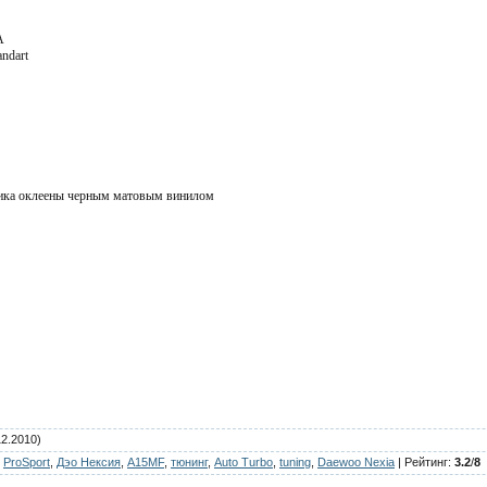
A
ndart
ника оклеены черным матовым винилом
12.2010)
:
ProSport
,
Дэо Нексия
,
A15MF
,
тюнинг
,
Auto Turbo
,
tuning
,
Daewoo Nexia
|
Рейтинг
:
3.2
/
8