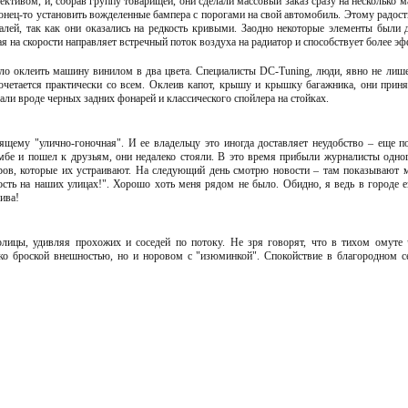
ктивом, и, собрав группу товарищей, они сделали массовый заказ сразу на несколько 
онец-то установить вожделенные бампера с порогами на свой автомобиль. Этому радост
алей, так как они оказались на редкость кривыми. Заодно некоторые элементы были 
ая на скорости направляет встречный поток воздуха на радиатор и способствует более 
ло оклеить машину винилом в два цвета. Специалисты DC-Tuning, люди, явно не лише
очетается практически со всем. Оклеив капот, крышу и крышку багажника, они приня
ли вроде черных задних фонарей и классического спойлера на стойках.
щему "улично-гоночная". И ее владельцу это иногда доставляет неудобство – еще по
бе и пошел к друзьям, они недалеко стояли. В это время прибыли журналисты одног
еров, которые их устраивают. На следующий день смотрю новости – там показывают
ость на наших улицах!". Хорошо хоть меня рядом не было. Обидно, я ведь в городе ез
ива!
олицы, удивляя прохожих и соседей по потоку. Не зря говорят, что в тихом омуте 
ко броской внешностью, но и норовом с "изюминкой". Спокойствие в благородном с