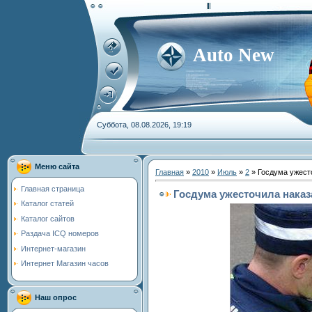
Auto New
Суббота, 08.08.2026, 19:19
Меню сайта
Главная
»
2010
»
Июль
»
2
» Госдума ужест
Главная страница
Госдума ужесточила нака
Каталог статей
Каталог сайтов
Раздача ICQ номеров
Интернет-магазин
Интернет Магазин часов
Наш опрос