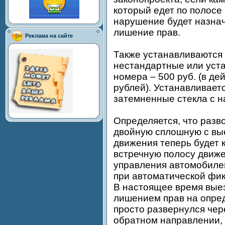
который едет по полосе 
нарушение будет назнач
лишение прав.
Реклама на сайте
Также устанавливаются
нестандартные или уст
номера – 500 руб. (в д
рублей). Устанавливаетс
затемненные стекла с 
Определяется, что разв
двойную сплошную с вые
движения теперь будет к
встречную полосу движ
управления автомобилем 
при автоматической фик
В настоящее время выез
лишением прав на опред
просто развернулся чер
обратном направлении,