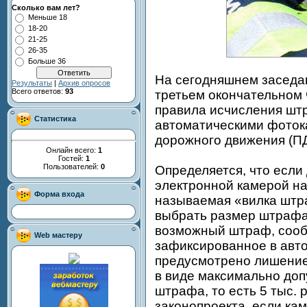
Сколько вам лет?
Меньше 18
18-20
21-25
26-35
Больше 36
На сегодняшнем заседа
Результаты
|
Архив опросов
Всего ответов:
93
третьем окончательном
правила исчисления шт
Статистика
автоматическими фоток
дорожного движения (ПД
Онлайн всего:
1
Гостей:
1
Пользователей:
0
Определяется, что если
электронной камерой н
Форма входа
называемая «вилка штр
выбрать размер штрафа
возможный штраф, сооб
Web мастеру
зафиксированное в авт
предусмотрено лишение 
в виде максимально доп
штрафа, то есть 5 тыс. 
законопроекта, если ка