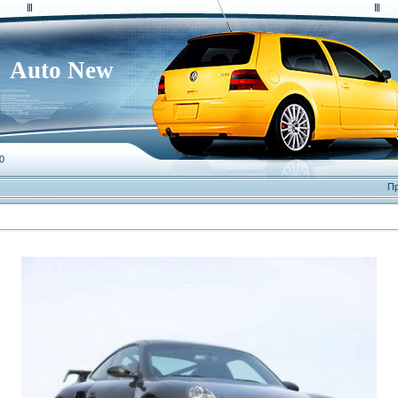
Auto New
0
Пр