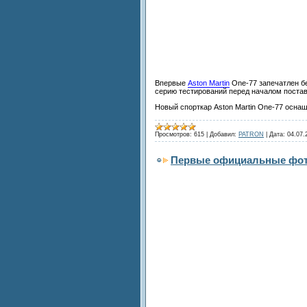
Впервые
Aston Martin
One-77 запечатлен бе
серию тестирований перед началом поста
Новый спорткар Aston Martin One-77 осн
Просмотров:
615
|
Добавил:
PATRON
|
Дата:
04.07.
Первые официальные фото