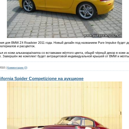
я для BMW Z4 Roadster 2011 года. Новый дизайн под названием Pure Impulse будет до
атериалов и расцветок.
нья из кожи альканара/наппа со вставками жёлтого цвета, общий чёрный декор в кож
. Завершён же комплект будет антрацитовой индивидуальной крышей от BMW и жёлт
2010
|
Комментарии (0)
lifornia Spider Competizione на аукционе