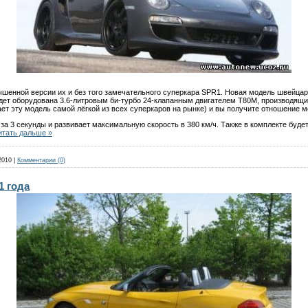
чшенной версии их и без того замечательного суперкара SPR1. Новая модель швейцар
дет оборудована 3.6-литровым би-турбо 24-клапанным двигателем T80M, производящ
ет эту модель самой лёгкой из всех суперкаров на рынке) и вы получите отношение мо
 за 3 секунды и развивает максимальную скорость в 380 км/ч. Также в комплекте бу
итать дальше »
2010
|
Комментарии (0)
1 года