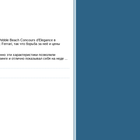
Pebble Beach Concours d’Elegance в
errari, так что борьба за неё и цены
менно эти характеристики позволили
инге и отлично показывал себя на неде
...