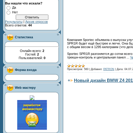
Вы нашли что искали?
Да
Нет
Результаты
|
Архив опросов
Всего ответов:
44
Статистика
Компания Sportec объявила о выпуска улу
SPR1R будет ещё быстрее и легче. Она бу
с общим весом в 1295 килограмм (что дела
Онлайн всего:
2
Sportec SPR1R разгоняется до сотни всего
Гостей:
2
трекшн-контроль и центральная панел
...
Ч
Пользователей:
0
Просмотров:
560
|
Добавил:
PATRON
|
Дата:
04.07.
Форма входа
Новый дизайн BMW Z4 201
Web мастеру