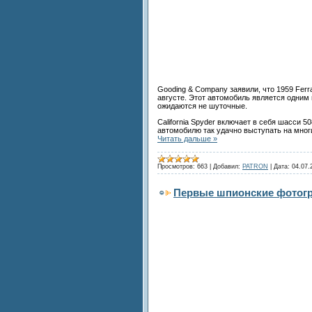
Gooding & Company заявили, что 1959 Ferra
августе. Этот автомобиль является одним и
ожидаются не шуточные.
California Spyder включает в себя шасси 5
автомобилю так удачно выступать на мног
Читать дальше »
Просмотров:
663
|
Добавил:
PATRON
|
Дата:
04.07.
Первые шпионские фотогр