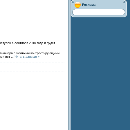
Реклама
ступен с сентября 2010 года и будет
е альканара с жёлтыми контрастирующими
ыми вст
...
Читать дальше »