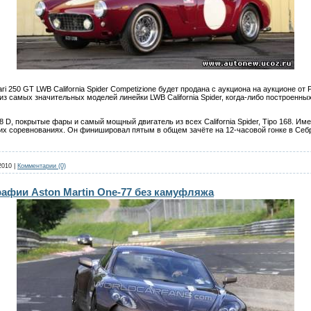
ri 250 GT LWB California Spider Competizione будет продана с аукциона на аукционе от 
з самых значительных моделей линейки LWB California Spider, когда-либо построенных F
08 D, покрытые фары и самый мощный двигатель из всех California Spider, Tipo 168. И
их соревнованиях. Он финишировал пятым в общем зачёте на 12-часовой гонке в Себр
2010
|
Комментарии (0)
афии Aston Martin One-77 без камуфляжа