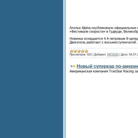
Ателье Alpina опубликовало официальные ф
«Фестивале скорости» в Гудвуде, Великобр
Новинка оснащается 4.4-литровым 8-цилид
Двигатель работает с восьмиступенчатой
.
Просмотров:
610
|
Добавил:
PATRON
|
Дата:
04.07.
Новый суперкар по-амери
Американская компания TranStar Racing за