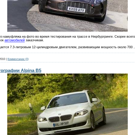
з камуфляжа на фото во время тестирования на трассе в Нюрбургринге. Скорее всего
вок
автомобилей
заказчикам.
ащается 7.3-литровым 12-цилиндровым двигателем, развивающим мощность около 700
.
2010
|
Комментарии (0)
графии Alpina B5