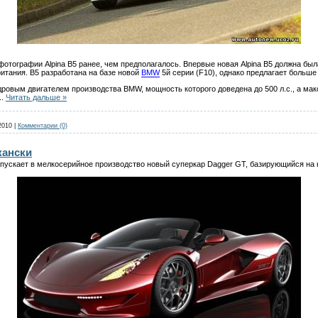
отографии Alpina B5 ранее, чем предполагалось. Впервые новая Alpina B5 должна был
итания. B5 разработана на базе новой
BMW
5й серии (F10), однако предлагает больше
ровым двигателем производства BMW, мощность которого доведена до 500 л.с., а м
..
Читать дальше »
2010
|
Комментарии (0)
кански
пускает в мелкосерийное производство новый суперкар Dagger GT, базирующийся на ко