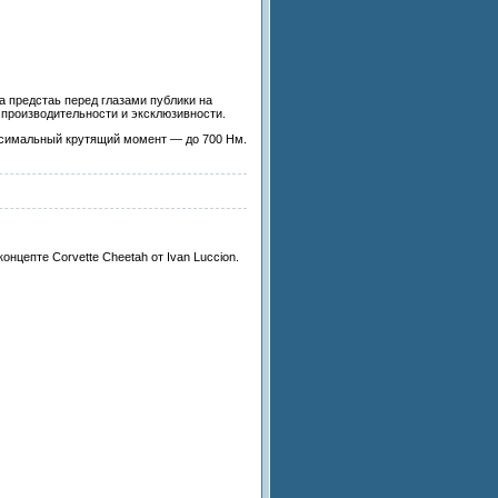
а предстаь перед глазами публики на
 производительности и эксклюзивности.
аксимальный крутящий момент — до 700 Нм.
нцепте Corvette Cheetah от Ivan Luccion.