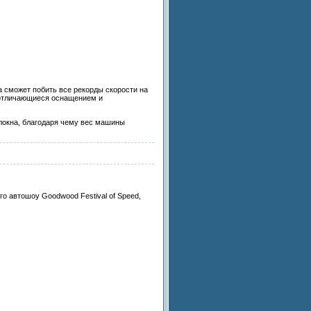
а сможет побить все рекорды скорости на
 отличающиеся оснащением и
локна, благодаря чему вес машины
о автошоу Goodwood Festival of Speed,