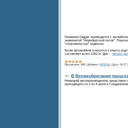
Название Dagger переводится с английског
знаменитой "Нюрнбергской петле". Покуп
"спортивностью" подвески.
Кузов автомобиля относится к классу род
составляет всего 1362 кг. Две
...
Читать да
Просмотров:
668
|
Добавил:
PATRON
|
Дата:
04.07.
В Великобритания прошла 
Немецкий автопроизводитель представил о
проходящего со 2 по 4 июля в Соединенно