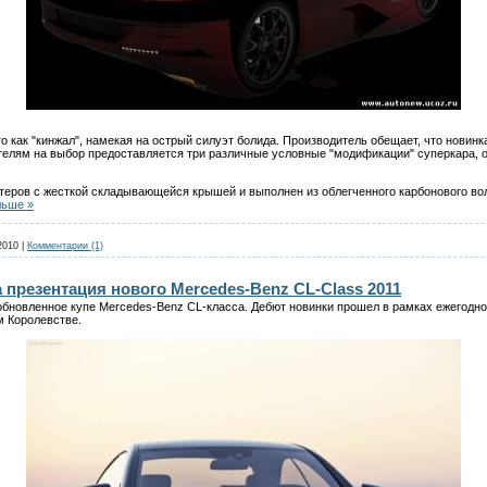
о как "кинжал", намекая на острый силуэт болида. Производитель обещает, что новинк
ателям на выбор предоставляется три различные условные "модификации" суперкара,
стеров с жесткой складывающейся крышей и выполнен из облегченного карбонового во
льше »
2010
|
Комментарии (1)
презентация нового Mercedes-Benz CL-Class 2011
бновленное купе Mercedes-Benz CL-класса. Дебют новинки прошел в рамках ежегодног
м Королевстве.