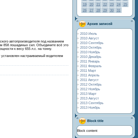
19
20
21
22
23
24
25
26
27
28
29
30
31
Архив записей
2010 Июль
2010 Август
ского автопроизводителя под названием
2010 Сентябрь
им 858 лошадиных сил. Объедините всё это
2010 Октябрь
щности к весу 655 л.с. на тонну.
2010 Ноябрь
дет установлен настраиваемый водителем
2010 Декабрь
2011 Январь
2011 Февраль
2011 Март
2011 Апрель
2011 Август
2012 Октябрь
2012 Ноябрь
2013 Март
2013 Август
2013 Сентябрь
2013 Ноябрь
Block title
Block content