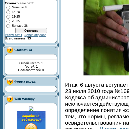
Сколько вам лет?
Меньше 18
18-20
21-25
26-35
Больше 36
Результаты
|
Архив опросов
Всего ответов:
93
Статистика
Онлайн всего:
1
Гостей:
1
Пользователей:
0
Форма входа
Итак, 6 августа вступае
23 июля 2010 года №169
Кодекса об администра
Web мастеру
исключается действующ
определение понятия «с
тем, что нормы, регла
освидетельствования на