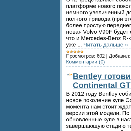
платформе нового покол
немного увеличенный д
полного привода (при эт
более простую передне
новая Volvo V90F будет
что и Mercedes-Benz R-к
уже
...
Читать дальше »
Просмотров:
602
|
Добавил:
Комментарии (0)
Bentley готов
Continental GT
В 2012 году Bentley со
новое поколение купе Co
момента нам стоит жда
версии этой модели. По
обновленные купе в на
завершающую стадию те