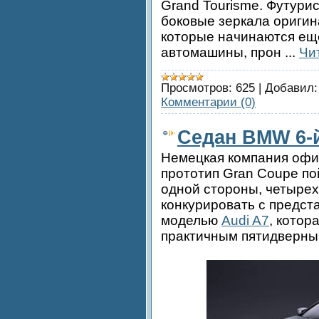
Grand Tourisme. Футури
боковые зеркала ориги
которые начинаются ещ
автомашины, прон
...
Чи
Просмотров:
625
|
Добавил:
Комментарии (0)
Седан BMW 6-й
Немецкая компания офиц
прототип Gran Coupe по
одной стороны, четырех
конкурировать с предст
моделью
Audi A7
, котор
практичным пятидверны