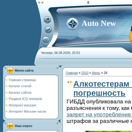
Auto New
Четверг, 06.08.2026, 20:53
Меню сайта
Главная
»
2010
»
Июль
»
29
Главная страница
Алкотестерам 
Каталог статей
погрешность
Каталог сайтов
Раздача ICQ номеров
ГИБДД опубликовала на
Интернет-магазин
разъяснения к тому, как
Интернет Магазин часов
запрет на употребление
штрафов за различные 
Наш опрос