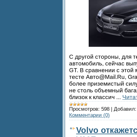
С другой стороны, для 
автомобиль, сейчас вып
GT. В сравнении с этой
тесте Авто@Mail.Ru, Gr
более приземистый сил
не столь объемный бага
близок к классич
...
Чита
Просмотров:
598
|
Добавил:
Комментарии (0)
Volvo откажет