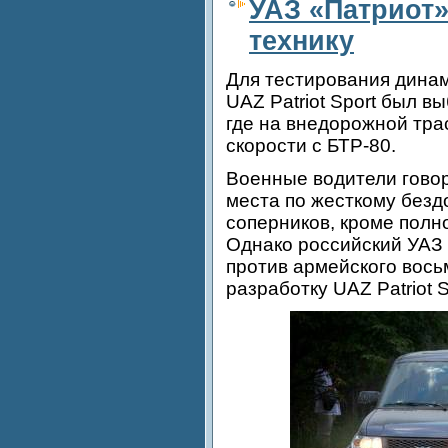
УАЗ «Патриот
технику
Для тестирования динам
UAZ Patriot Sport был в
где на внедорожной тра
скорости с БТР-80.
Военные водители говор
места по жесткому безд
соперников, кроме полн
Однако российский УАЗ 
против армейского вос
разработку UAZ Patriot S