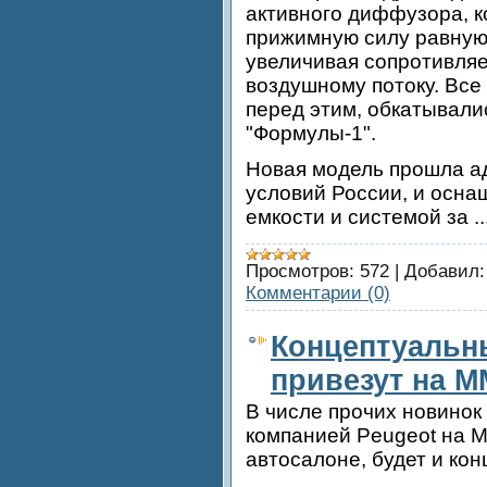
активного диффузора, 
прижимную силу равную 4
увеличивая сопротивля
воздушному потоку. Все
перед этим, обкатывали
"Формулы-1".
Новая модель прошла а
условий России, и осн
емкости и системой за
.
Просмотров:
572
|
Добавил:
Комментарии (0)
Концептуальн
привезут на М
В числе прочих новино
компанией Peugeot на 
автосалоне, будет и кон