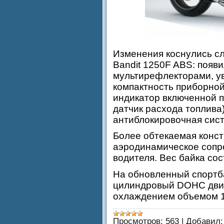
Изменения коснулись с
Bandit 1250F ABS: появи
мультирефлекторами, у
компактность приборной
индикатор включенной 
датчик расхода топлива
антиблокировочная сис
Более обтекаемая конс
аэродинамическое сопро
водителя. Вес байка сост
На обновленный спортба
цилиндровый DOHC дви
охлаждением объемом 1
Просмотров:
563
|
Добавил: