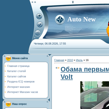
Auto New
Четверг, 06.08.2026, 17:55
Меню сайта
Главная
»
2010
»
Июль
»
16
Главная страница
Обама первым 
Каталог статей
Volt
Каталог сайтов
Раздача ICQ номеров
Интернет-магазин
Интернет Магазин часов
Наш опрос