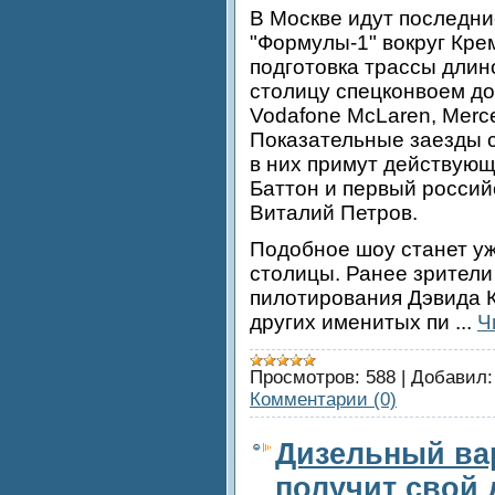
В Москве идут последни
"Формулы-1" вокруг Кре
подготовка трассы длино
столицу спецконвоем д
Vodafone
McLaren
,
Merc
Показательные заезды с
в них примут действую
Баттон и первый россий
Виталий
Петров
.
Подобное шоу станет уж
столицы. Ранее зрители
пилотирования Дэвида К
других именитых пи
...
Ч
Просмотров:
588
|
Добавил:
Комментарии (0)
Дизельный ва
получит свой 