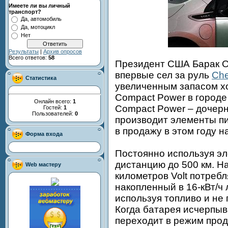
Имеете ли вы личный
транспорт?
Да, автомобиль
Да, мотоцикл
Нет
Результаты
|
Архив опросов
Всего ответов:
58
Президент США Барак О
впервые сел за руль
Che
Статистика
увеличенным запасом хо
Compact Power в городе
Онлайн всего:
1
Compact Power – дочер
Гостей:
1
Пользователей:
0
производит элементы пит
в продажу в этом году 
Форма входа
Постоянно используя эл
дистанцию до 500 км. Н
Web мастеру
километров Volt потребл
накопленный в 16-кВт/ч
используя топливо и не
Когда батарея исчерпыв
переходит в режим про