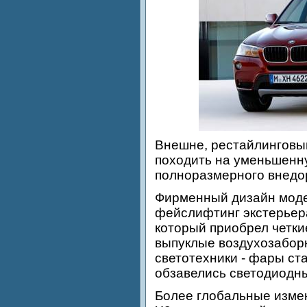
Внешне, рестайлинговы
походить на уменьшенн
полноразмерного внедо
Фирменный дизайн моде
фейслифтинг экстерьера
который приобрел четк
выпуклые воздухозаборн
светотехники - фары ст
обзавелись светодиодн
Более глобальные изме