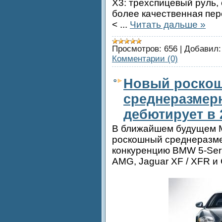
Х3: трехспицевый руль,
более качественная пер
<
...
Читать дальше »
Просмотров:
656
|
Добавил:
Комментарии (0)
Новый роско
среднеразмерн
дебютирует в 
В ближайшем будущем M
роскошный среднеразме
конкуренцию BMW 5-Seri
AMG, Jaguar XF / XFR и 