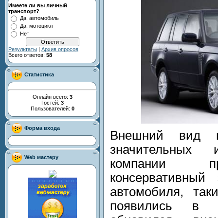
Имеете ли вы личный
транспорт?
Да, автомобиль
Да, мотоцикл
Нет
Результаты
|
Архив опросов
Всего ответов:
58
Статистика
Онлайн всего:
3
Гостей:
3
Пользователей:
0
Форма входа
Внешний вид н
значительных 
Web мастеру
компании пр
консервативный 
автомобиля, так
появились в с