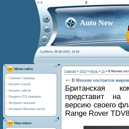
Auto New
Суббота, 08.08.2026, 19:29
Меню сайта
Главная
»
2010
»
Июль
»
16
» В Москве сос
Главная страница
В Москве состоится миров
Каталог статей
Британская к
Каталог сайтов
представит на
Раздача ICQ номеров
версию своего фл
Интернет-магазин
Интернет Магазин часов
Range Rover TDV8
Наш опрос