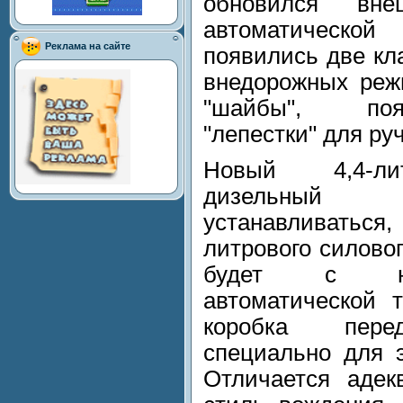
обновился вне
автоматическо
Реклама на сайте
появились две кл
внедорожных реж
"шайбы", поя
"лепестки" для ру
Новый 4,4-ли
дизельный 
устанавливаться,
литрового силовог
будет с нов
автоматической 
коробка перед
специально для э
Отличается адек