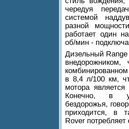
стиль вождения,
чередуя переда
системой надду
разной мощност
работает один на
об/мин - подключа
Дизельный Range 
внедорожником, 
комбинированном 
в 8,4 л/100 км, 
мотора является 
Конечно, в ус
бездорожья, гово
приходится, в т
Rover потребляет 