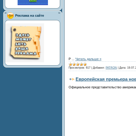
Реклама на сайте
Р
...
Читать дальше »
Просмотров:
617
|
Добавил:
PATRON
|
Дата:
19.07.
Европейская премьера нов
Официальное представительство американс