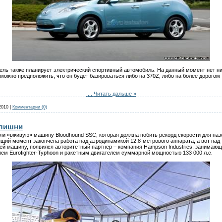
итель также планирует электрический спортивный автомобиль. На данный момент нет н
можно предположить, что он будет базироваться либо на 370Z, либо на более дорогом I
...
Читать дальше »
2010
|
Комментарии (0)
злишни
ли «вживую» машину Bloodhound SSC, которая должна побить рекорд скорости для на
ящий момент закончена работа над аэродинамикой 12,8-метрового аппарата, а вот над
ей машину, появился авторитетный партнер – компания Hampson Industries, занимаю
ем Eurofighter-Typhoon и ракетным двигателем суммарной мощностью 133 000 л.с.