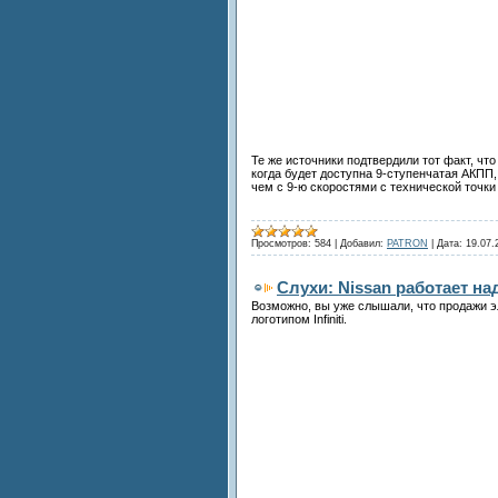
Те же источники подтвердили тот факт, ч
когда будет доступна 9-ступенчатая АКПП,
чем с 9-ю скоростями с технической точки
Просмотров:
584
|
Добавил:
PATRON
|
Дата:
19.07.
Слухи: Nissan работает н
Возможно, вы уже слышали, что продажи э
логотипом Infiniti.