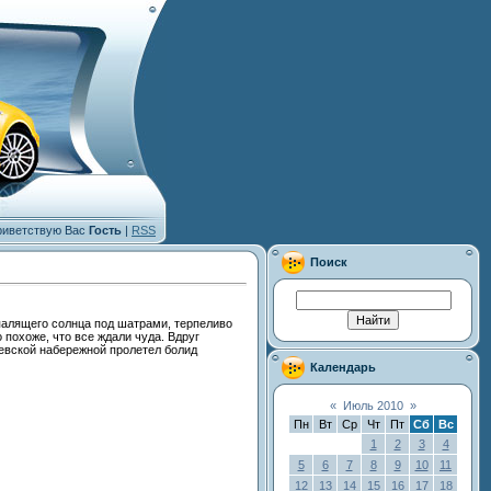
иветствую Вас
Гость
|
RSS
Поиск
 палящего солнца под шатрами, терпеливо
 похоже, что все ждали чуда. Вдруг
левской набережной пролетел болид
Календарь
«
Июль 2010
»
Пн
Вт
Ср
Чт
Пт
Сб
Вс
1
2
3
4
5
6
7
8
9
10
11
12
13
14
15
16
17
18