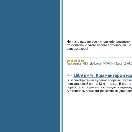
Но и это еще не все - японский производ
относительно этого нового автомобиля, но 
совсем скоро!
Просмотров:
613
|
Добавил:
PATRON
|
Дата:
19.07.
1609 км/ч. Комментарии и
В Великобритании публике впервые показа
поставленный почти 13 лет назад. В насто
поработать. Впрочем, у команды, создающ
Автомобиль оснастят реактивным двигател