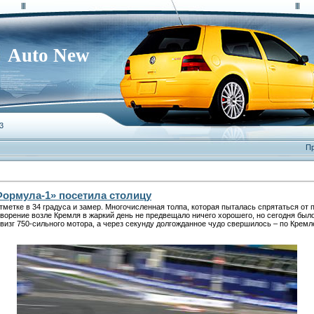
Auto New
3
Пр
Формула-1» посетила столицу
метке в 34 градуса и замер. Многочисленная толпа, которая пыталась спрятаться от
творение возле Кремля в жаркий день не предвещало ничего хорошего, но сегодня было
визг 750-сильного мотора, а через секунду долгожданное чудо свершилось – по Крем