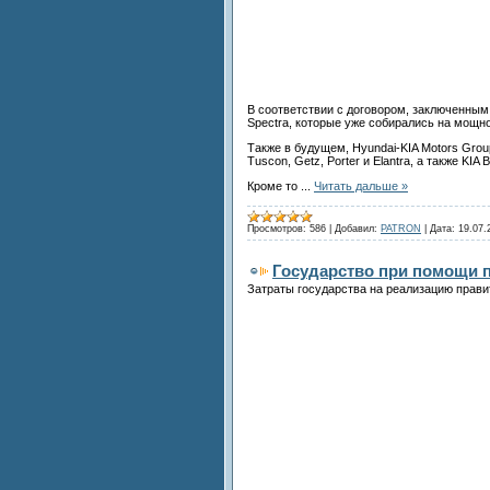
В соответствии с договором, заключенным 
Spectra, которые уже собирались на мощно
Также в будущем, Hyundai-KIA Motors Gro
Tuscon, Getz, Porter и Elantra, а также KIA 
Кроме то
...
Читать дальше »
Просмотров:
586
|
Добавил:
PATRON
|
Дата:
19.07.
Государство при помощи 
Затраты государства на реализацию прав