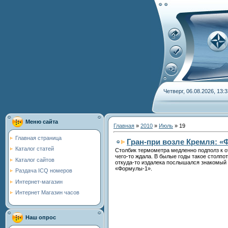
Четверг, 06.08.2026, 13:3
Меню сайта
Главная
»
2010
»
Июль
»
19
Главная страница
Гран-при возле Кремля: «
Каталог статей
Столбик термометра медленно подполз к от
чего-то ждала. В былые годы такое столпо
Каталог сайтов
откуда-то издалека послышался знакомый 
«Формулы-1».
Раздача ICQ номеров
Интернет-магазин
Интернет Магазин часов
Наш опрос