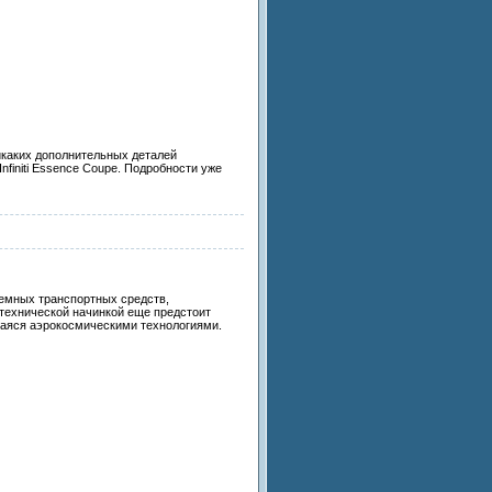
икаких дополнительных деталей
nfiniti Essence Coupe. Подробности уже
земных транспортных средств,
 технической начинкой еще предстоит
щаяся аэрокосмическими технологиями.