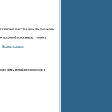
и компания хочет познакомить российских
х поколений проскакивает только в
..
Читать дальше »
борку автомобилей южнокорейского