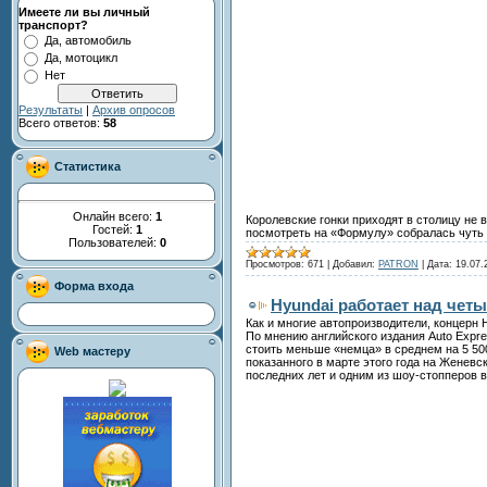
Имеете ли вы личный
транспорт?
Да, автомобиль
Да, мотоцикл
Нет
Результаты
|
Архив опросов
Всего ответов:
58
Статистика
Онлайн всего:
1
Королевские гонки приходят в столицу не 
Гостей:
1
посмотреть на «Формулу» собралась чуть
Пользователей:
0
Просмотров:
671
|
Добавил:
PATRON
|
Дата:
19.07.
Форма входа
Hyundai работает над чет
Как и многие автопроизводители, концерн 
По мнению английского издания Auto Expre
стоить меньше «немца» в среднем на 5 500
Web мастеру
показанного в марте этого года на Женевс
последних лет и одним из шоу-стопперов 