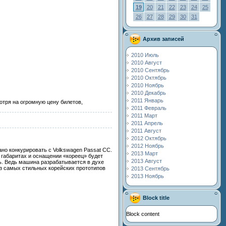
19
20
21
22
23
24
25
26
27
28
29
30
31
Архив записей
2010 Июль
2010 Август
2010 Сентябрь
2010 Октябрь
2010 Ноябрь
2010 Декабрь
2011 Январь
отря на огромную цену билетов,
2011 Февраль
2011 Март
2011 Апрель
2011 Август
2012 Октябрь
2012 Ноябрь
ано конкурировать с Volkswagen Passat CC.
2013 Март
х габаритах и оснащении «кореец» будет
2013 Август
ть. Ведь машина разрабатывается в духе
из самых стильных корейских прототипов
2013 Сентябрь
2013 Ноябрь
Block title
Block content