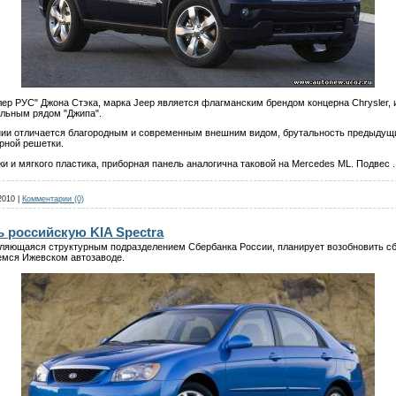
лер РУС" Джона Стэка, марка Jeep является флагманским брендом концерна Chrysler, 
ельным рядом "Джипа".
ании отличается благородным и современным внешним видом, брутальность предыдущи
рной решетки.
и и мягкого пластика, приборная панель аналогична таковой на Mercedes ML. Подвес
.
2010
|
Комментарии (0)
ь российскую KIA Spectra
вляющаяся структурным подразделением Сбербанка России, планирует возобновить с
емся Ижевском автозаводе.