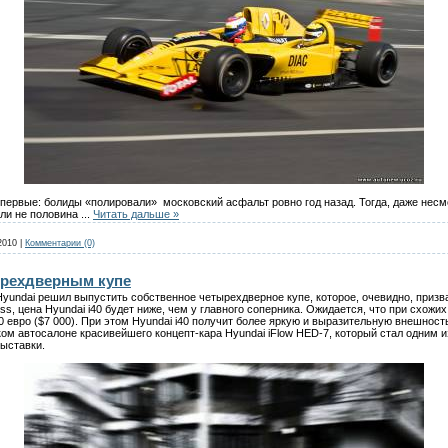
впервые: болиды «полировали» московский асфальт ровно год назад. Тогда, даже несм
 ли не половина
...
Читать дальше »
2010
|
Комментарии (0)
ырехдверным купе
Hyundai решил выпустить собственное четырехдверное купе, которое, очевидно, призв
ss, цена Hyundai i40 будет ниже, чем у главного соперника. Ожидается, что при схожи
 евро ($7 000). При этом Hyundai i40 получит более яркую и выразительную внешнос
ком автосалоне красивейшего концепт-кара Hyundai iFlow HED-7, который стал одним 
выставки.