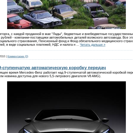
орга, с каждой проданной в мае "Лады", бюджетные и внебюджетные государственные
7 рублей - компании-поставщики автомобильных деталей волжского автозавода. Все эт
социального страхования, Пенсионный фонд и Фонд обязательного медицинского страхо
ей, в виде социальных платежей, НДС и налога н
...
Читать дальше »
2010
|
Комментарии (0)
9-ступенчатую автоматическую коробку передач
оящее время Mercedes-Benz работает над 9-ступенчатой автоматической коробкой пер
ли новинка доступна для нового 5,5-литрового двигателя V8 AMG).