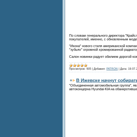
По словам генерального директора "Крайс
покупателей, именно, с обновленным мод
"Икона" нового стиля американской комп
"зубьях" огромной хромированной радиато
Салон новинки радует обилием дорогой кож
Просмотров:
605
|
Добавил:
PATRON
|
Дата:
19.07.
В Ижевске начнут собират
"Объединенная автомобильная группа", я
автоконцерна Hyundai-KIA на обанкротивш