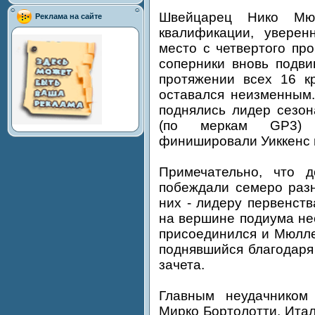
Швейцарец Нико Мю
Реклама на сайте
квалификации, уверен
место с четвертого пр
соперники вновь подви
протяжении всех 16 кр
оставался неизменным
поднялись лидер сезон
(по меркам GP3) 
финишировали Уиккенс 
Примечательно, что 
побеждали семеро разн
них - лидеру первенств
на вершине подиума нес
присоединился и Мюлле
поднявшийся благодаря
зачета.
Главным неудачником
Мирко Бортолотти. Ита