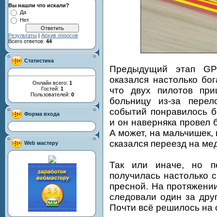
Вы нашли что искали?
Да
Нет
Результаты
|
Архив опросов
Всего ответов:
44
Статистика
Предыдущий этап GP
оказался настолько бо
Онлайн всего:
1
что двух пилотов пр
Гостей:
1
Пользователей:
0
больницу из-за перел
событий понравилось б
Форма входа
и он наверняка провел 
А может, на мальчишек,
сказался переезд на ме
Web мастеру
Так или иначе, но пе
получилась настолько с
пресной. На протяжени
следовали один за друг
Почти всё решилось на 