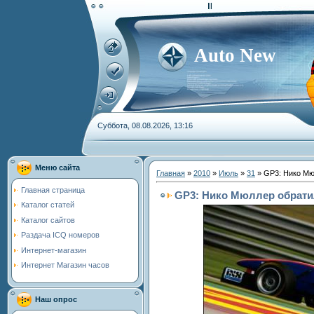
Auto New
Суббота, 08.08.2026, 13:16
Меню сайта
Главная
»
2010
»
Июль
»
31
» GP3: Нико Мю
Главная страница
GP3: Нико Мюллер обрати
Каталог статей
Каталог сайтов
Раздача ICQ номеров
Интернет-магазин
Интернет Магазин часов
Наш опрос