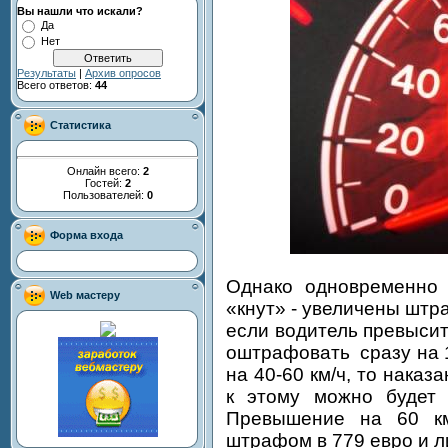
Вы нашли что искали?
Да
Нет
Результаты
|
Архив опросов
Всего ответов:
44
Статистика
Онлайн всего:
2
Гостей:
2
Пользователей:
0
Форма входа
Однако одновременно 
Web мастеру
«кнут» - увеличены штр
если водитель превысит 
оштрафовать сразу на 
на 40-60 км/ч, то наказ
к этому можно будет 
Превышение на 60 км
штрафом в 779 евро и л