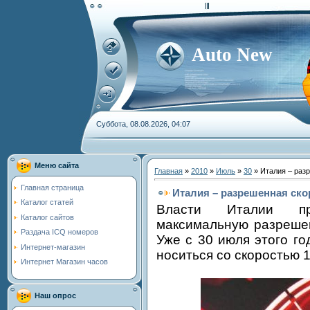
Auto New
Суббота, 08.08.2026, 04:07
Меню сайта
Главная
»
2010
»
Июль
»
30
» Италия – разр
Главная страница
Италия – разрешенная скор
Каталог статей
Власти Италии пр
Каталог сайтов
максимальную разрешен
Раздача ICQ номеров
Уже с 30 июля этого г
Интернет-магазин
носиться со скоростью 1
Интернет Магазин часов
Наш опрос