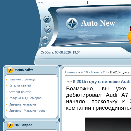
Auto New
Суббота, 08.08.2026, 19:34
Меню сайта
Главная
»
2010
»
Июль
»
28
» К 2015 году в
Главная страница
К 2015 году в линейке Aud
Каталог статей
Возможно, вы уже 
Каталог сайтов
дебютировал Audi A7 
Раздача ICQ номеров
начало, поскольку к
Интернет-магазин
компании присоединятся
Интернет Магазин часов
Наш опрос