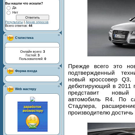
Вы нашли что искали?
Да
Нет
Результаты
|
Архив опросов
Всего ответов:
44
Статистика
Онлайн всего:
3
Гостей:
3
Пользователей:
0
Прежде всего это но
Форма входа
подтвержденный техн
новый кроссовер Q3, 
дебютирующий в 2011 г
Web мастеру
представит новый 
автомобиль R4. По с
Стадлера, расширени
производителю достичь