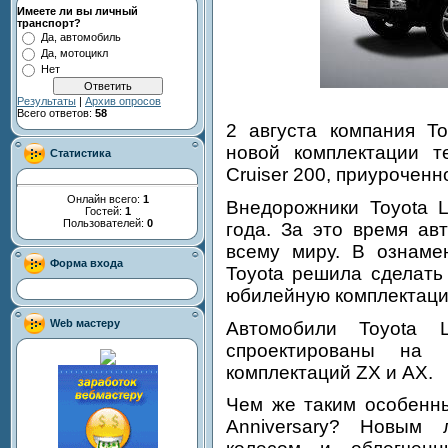
Имеете ли вы личный
транспорт?
Да, автомобиль
Да, мотоцикл
Нет
Результаты
|
Архив опросов
Всего ответов:
58
2 августа компания T
новой комплектации т
Статистика
Cruiser 200, приуроченн
Онлайн всего:
1
Внедорожники Toyota L
Гостей:
1
Пользователей:
0
года. За это время ав
всему миру. В ознаме
Форма входа
Toyota решила сделать
юбилейную комплектаци
Web мастеру
Автомобили Toyota L
спроектированы на 
комплектаций ZX и AX.
Чем же таким особенны
Anniversary? Новым 