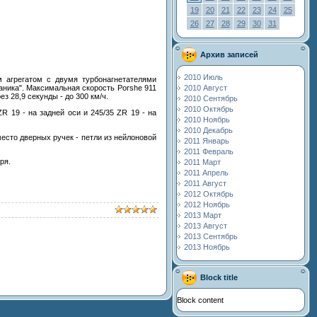
19
20
21
22
23
24
25
26
27
28
29
30
31
Архив записей
2010 Июль
 агрегатом с двумя турбонагнетателями
2010 Август
аника". Максимальная скорость Porshe 911
ез 28,9 секунды - до 300 км/ч.
2010 Сентябрь
2010 Октябрь
 19 - на задней оси и 245/35 ZR 19 - на
2010 Ноябрь
2010 Декабрь
есто дверных ручек - петли из нейлоновой
2011 Январь
2011 Февраль
ря.
2011 Март
2011 Апрель
2011 Август
2012 Октябрь
2012 Ноябрь
2013 Март
2013 Август
2013 Сентябрь
2013 Ноябрь
Block title
Block content