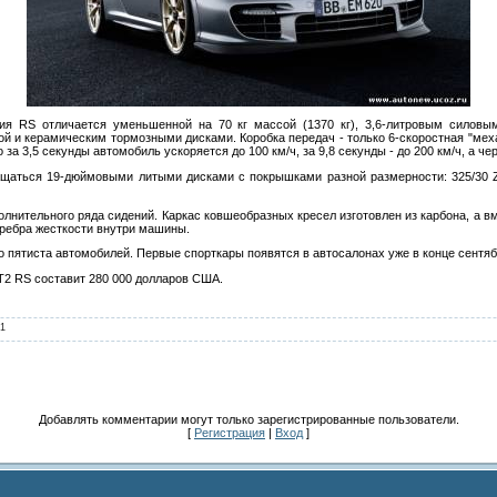
я RS отличается уменьшенной на 70 кг массой (1370 кг), 3,6-литровым силовым
кой и керамическим тормозными дисками. Коробка передач - только 6-скоростная "мех
а 3,5 секунды автомобиль ускоряется до 100 км/ч, за 9,8 секунды - до 200 км/ч, а чер
щаться 19-дюймовыми литыми дисками с покрышками разной размерности: 325/30 ZR
лнительного ряда сидений. Каркас ковшеобразных кресел изготовлен из карбона, а вм
 ребра жесткости внутри машины.
о пятиста автомобилей. Первые спорткары появятся в автосалонах уже в конце сентяб
T2 RS составит 280 000 долларов США.
1
Добавлять комментарии могут только зарегистрированные пользователи.
[
Регистрация
|
Вход
]