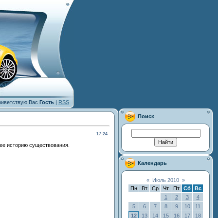
иветствую Вас
Гость
|
RSS
Поиск
17:24
 ее историю существования.
Календарь
«
Июль 2010
»
Пн
Вт
Ср
Чт
Пт
Сб
Вс
1
2
3
4
5
6
7
8
9
10
11
12
13
14
15
16
17
18