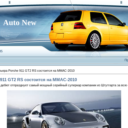
Auto New
35
Пр
ьера Porshe 911 GT2 RS состоится на ММАС-2010
911 GT2 RS состоится на ММАС-2010
й дебют отпразднует самый мощный серийный суперкар компании из Штутгарта за всю