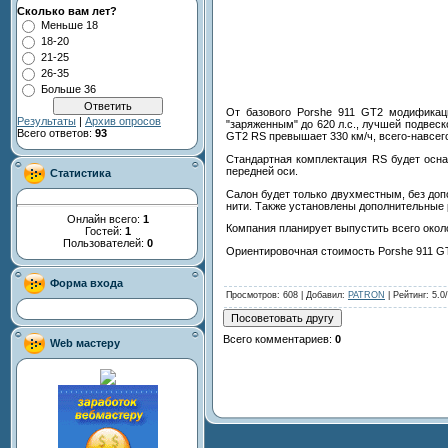
Сколько вам лет?
Меньше 18
18-20
21-25
26-35
Больше 36
От базового Porshe 911 GT2 модификаци
Результаты
|
Архив опросов
"заряженным" до 620 л.с., лучшей подвес
Всего ответов:
93
GT2 RS превышает 330 км/ч, всего-навсего з
Стандартная комплектация RS будет осна
передней оси.
Статистика
Салон будет только двухместным, без допо
нити. Также установлены дополнительные
Онлайн всего:
1
Компания планирует выпустить всего окол
Гостей:
1
Пользователей:
0
Ориентировочная стоимость Porshe 911 G
Форма входа
Просмотров
: 608 |
Добавил
:
PATRON
|
Рейтинг
:
5.0
/
Всего комментариев
:
0
Web мастеру