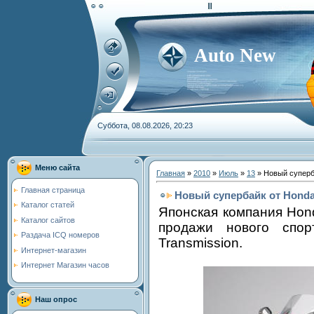
Auto New
Суббота, 08.08.2026, 20:23
Меню сайта
Главная
»
2010
»
Июль
»
13
» Новый суперб
Главная страница
Новый супербайк от Honda
Каталог статей
Японская компания Hon
Каталог сайтов
продажи нового спор
Раздача ICQ номеров
Transmission.
Интернет-магазин
Интернет Магазин часов
Наш опрос