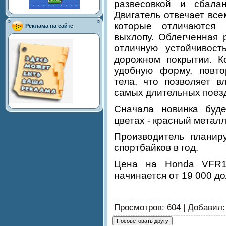
развесовкой и сбала
Двигатель отвечает вс
которые отличаются
Реклама на сайте
выхлопу. Облегченная 
отличную устойчивос
дорожном покрытии. К
удобную форму, повто
тела, что позволяет в
самых длительных поезд
Сначала новинка буде
цветах - красный метал
Производитель планир
спортбайков в год.
Цена на Honda VFR12
начинается от 19 000 д
Просмотров
: 604 |
Добавил