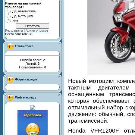
Имеете ли вы личный
транспорт?
Да, автомобиль
Да, мотоцикл
Нет
Результаты
|
Архив опросов
Всего ответов:
58
Статистика
Онлайн всего:
2
Гостей:
2
Пользователей:
0
Форма входа
Новый мотоцикл компле
тактным двигателе
оснащенным трансми
Web мастеру
которая обеспечивает 
оптимальный набор ско
движения: обычный, сп
трансмиссией.
Honda VFR1200F отли