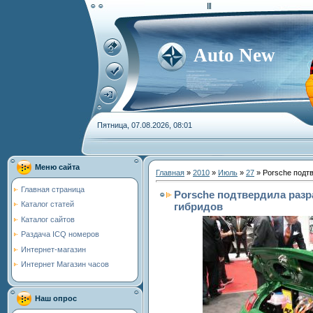
Auto New
Пятница, 07.08.2026, 08:01
Меню сайта
Главная
»
2010
»
Июль
»
27
» Porsche подтв
Главная страница
Porsche подтвердила разр
Каталог статей
гибридов
Каталог сайтов
Раздача ICQ номеров
Интернет-магазин
Интернет Магазин часов
Наш опрос