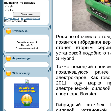
Вы нашли что искали?
Да
Нет
Результаты
|
Архив опросов
Всего ответов:
44
Статистика
Porsche объявила о том
появится гибридная ве
Онлайн всего:
3
Гостей:
3
станет вторым сери
Пользователей:
0
установкой подобного 
S Hybrid.
Форма входа
Также немецкий произв
появлявшуюся ране
Web мастеру
электрокаров. Как гов
2011 году марка пр
электрической силовой
спорткара Boxster.
Гибридный хэтчбек 
силовой установко