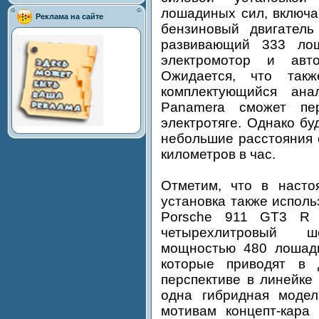
лошадиных сил, включ
Реклама на сайте
бензиновый двигатель
развивающий 333 лош
электромотор и авто
Ожидается, что так
комплектующийся ана
Panamera сможет пер
электротяге. Однако б
небольшие расстояния 
километров в час.
Отметим, что в насто
установка также исполь
Porsche 911 GT3 R 
четырехлитровый ше
мощностью 480 лошади
которые приводят в 
перспективе в линейке
одна гибридная модел
мотивам концепт-кара 