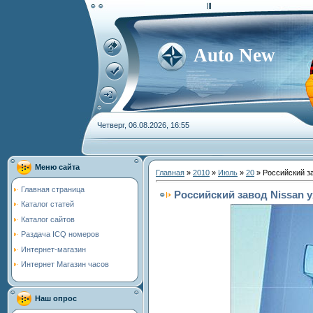
Auto New
Четверг, 06.08.2026, 16:55
Меню сайта
Главная
»
2010
»
Июль
»
20
» Российский за
Главная страница
Российский завод Nissan 
Каталог статей
Каталог сайтов
Раздача ICQ номеров
Интернет-магазин
Интернет Магазин часов
Наш опрос