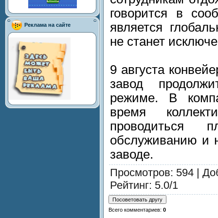
говорится в соо
является глобаль
Реклама на сайте
не станет исключ
9 августа конвейе
завод продолж
режиме. В комп
время коллект
проводиться 
обслуживанию и н
заводе.
Просмотров
: 594 |
До
Рейтинг
:
5.0
/
1
Всего комментариев
:
0