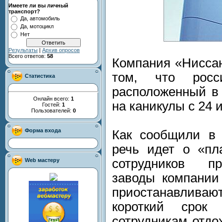
Имеете ли вы личный
транспорт?
Да, автомобиль
Да, мотоцикл
Нет
Результаты
|
Архив опросов
Всего ответов:
58
Компания «Ниссан
том, что росс
Статистика
расположенный в 
Онлайн всего:
1
на каникулы с 24 и
Гостей:
1
Пользователей:
0
Форма входа
Как сообщили в 
речь идет о «пл
сотрудников пр
Web мастеру
заводы компании
приостанавлив
короткий срок
сотрудникам отдо