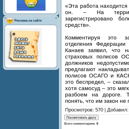
«Эта работа находится
он. – На террито
зарегистрировано бо
Реклама на сайте
средств».
Комментируя это за
отделения Федерации 
Канаев заявил, что н
страховых полисов О
должников недопустим
предлагают накладыват
полисов ОСАГО и КАСК
это беспредел, – сказа
хотя самосуд – это мяг
разбоем на дороге. 
понять, что им закон н
Просмотров
: 570 |
Добавил
Всего комментариев
:
0