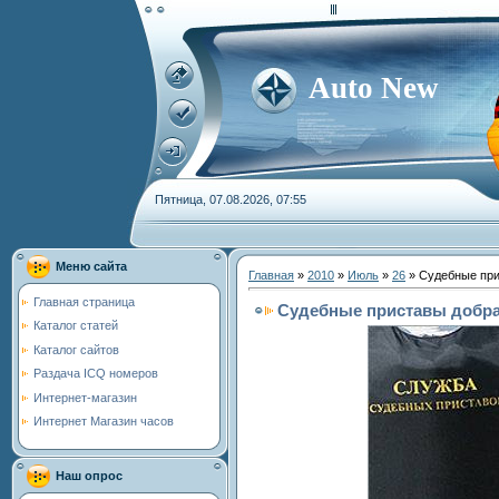
Auto New
Пятница, 07.08.2026, 07:55
Меню сайта
Главная
»
2010
»
Июль
»
26
» Судебные пр
Главная страница
Судебные приставы добр
Каталог статей
Каталог сайтов
Раздача ICQ номеров
Интернет-магазин
Интернет Магазин часов
Наш опрос