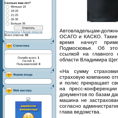
Сколько вам лет?
Меньше 18
18-20
21-25
26-35
Больше 36
Автовладельцам-дол
Результаты
|
Архив опросов
Всего ответов:
93
ОСАГО и КАСКО. Такие
время начнут прим
Статистика
Подмосковье. Об э
ссылкой на главного 
Онлайн всего:
1
области Владимира Щеп
Гостей:
1
Пользователей:
0
«На сумму страховки
Форма входа
страховую компанию от
и полис прекращает св
на пресс-конференции
Web мастеру
документов по базам да
машина не застрахован
согласно администрати
глава ведомства.