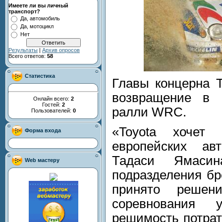
Имеете ли вы личный
транспорт?
Да, автомобиль
Да, мотоцикл
Нет
Результаты
|
Архив опросов
Всего ответов:
58
Статистика
Главы концерна T
возвращение в 
Онлайн всего:
2
Гостей:
2
ралли WRC.
Пользователей:
0
«Toyota хочет
Форма входа
европейских ав
Тадаси Ямасин
Web мастеру
подразделения бр
принято решен
соревнования 
решимость потрат