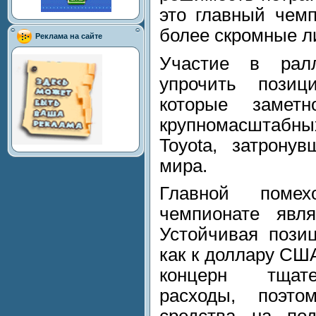
это главный чемп
более скромные л
Реклама на сайте
Участие в рал
упрочить пози
которые замет
крупномасштаб
Toyota, затрону
мира.
Главной поме
чемпионате явля
Устойчивая пози
как к доллару США
концерн тщате
расходы, поэт