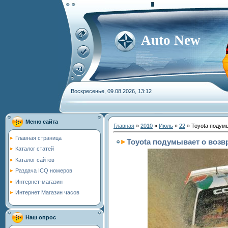
Auto New
Воскресенье, 09.08.2026, 13:12
Меню сайта
Главная
»
2010
»
Июль
»
22
» Toyota подум
Главная страница
Toyota подумывает о воз
Каталог статей
Каталог сайтов
Раздача ICQ номеров
Интернет-магазин
Интернет Магазин часов
Наш опрос