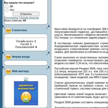
Вы нашли что искали?
Да
Нет
Результаты
|
Архив опросов
Всего ответов:
44
Кроссовер базируется на платформе 308-г
Статистика
полунезависимой подвески, доставшейся 
шасси. Увеличившиеся габариты автомобил
512 литрам, со сложенным задним рядом си
Онлайн всего:
1
В экстерьере новинки доминируют стрем
Гостей:
1
Аэродинамические характеристики кузо
Пользователей:
0
воздушного сопротивления новинки состав
сварка. Для увеличения устойчивости на 
Форма входа
Салон выполнен из качественных материа
позволяют комфортно путешествовать даж
модели составит 5,34 кв.м, что обеспечив
Российская версия Peugeot 3008, пока пол
Web мастеру
2,0 литра, мощностью 110 л.с. или 150 л
роботизированной КПП или 6-ступенчат
оснащение, таких моделей, как MINI Coppe
Список дополнительных опций новинки мо
приборной панели на лобовое стекло, си
стояночный тормоз, система помощи для с
Цветовая гамма новой модели включает д
зависимости от комплектации, будут досту
Peugeot 3008 должен составить конкуренци
Длинобазная семиместная модификация Peu