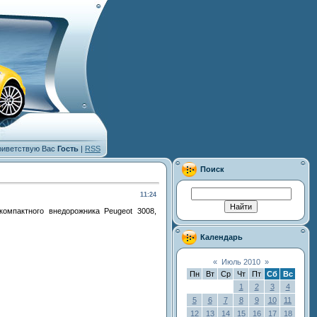
иветствую Вас
Гость
|
RSS
Поиск
11:24
омпактного внедорожника Peugeot 3008,
Календарь
«
Июль 2010
»
Пн
Вт
Ср
Чт
Пт
Сб
Вс
1
2
3
4
5
6
7
8
9
10
11
12
13
14
15
16
17
18