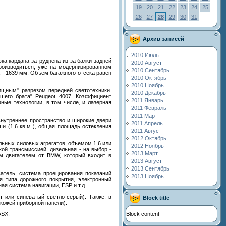
19
20
21
22
23
24
25
26
27
28
29
30
31
Архив записей
2010 Июль
ка кардана затруднена из-за балки задней
2010 Август
роизводиться, уже на модернизированном
2010 Сентябрь
 - 1639 мм. Объем багажного отсека равен
2010 Октябрь
2010 Ноябрь
ищным" разрезом передней светотехники.
2010 Декабрь
шего брата" Peugeot 4007. Коэффициент
2011 Январь
ные технологии, в том числе, и лазерная
2011 Февраль
2011 Март
внутреннее пространство и широкие двери
2011 Апрель
и (1,6 кв.м ), общая площадь остекления
2011 Август
2012 Октябрь
льных силовых агрегатов, объемом 1,6 или
2012 Ноябрь
кой трансмиссией, дизельная - на выбор -
2013 Март
м двигателем от BMW, который входит в
2013 Август
2013 Сентябрь
атель, система проецирования показаний
2013 Ноябрь
ия типа дорожного покрытия, электронный
я система навигации, ESP и т.д.
т или синеватый светло-серый). Также, в
Block title
 кожей приборной панели).
Block content
ASX.