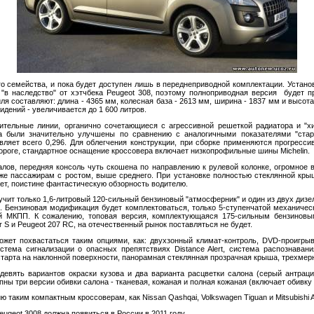
о семейства, и пока будет доступен лишь в переднеприводной комплектации. Установ
"в наследство" от хэтчбека Peugeot 308, поэтому полноприводная версия будет п
я составляют: длина - 4365 мм, колесная база - 2613 мм, ширина - 1837 мм и высота
дений - увеличивается до 1 600 литров.
ительные линии, органично сочетающиеся с агрессивной решеткой радиатора и "х
ва были значительно улучшены по сравнению с аналогичными показателями "стар
ляет всего 0,296. Для облегчения конструкции, при сборке применяются прогрессив
дороге, стандартное оснащение кроссовера включает низкопрофильные шины Michelin.
лов, передняя консоль чуть скошена по направлению к рулевой колонке, огромное 
е пассажирам с ростом, выше среднего. При установке полностью стеклянной крыш
ает, поистине фантастическую обзорность водителю.
учит только 1,6-литровый 120-сильный бензиновый "атмосферник" и один из двух дизе
.с. Бензиновая модификация будет комплектоваться, только 5-ступенчатой механичес
ой МКПП. К сожалению, топовая версия, комплектующаяся 175-сильным бензиновы
r S и Peugeot 207 RC, на отечественный рынок поставляться не будет.
жет похвастаться таким опциями, как: двухзонный климат-контроль, DVD-проигрыв
стема сигнализации о опасных препятствиях Distance Alert, система распознаван
тарта на наклонной поверхности, панорамная стеклянная прозрачная крыша, трехмерна
евять вариантов окраски кузова и два варианта расцветки салона (серый антраци
пны три версии обивки салона - тканевая, кожаная и полная кожаная (включает обивку
ю таким компактным кроссоверам, как Nissan Qashqai, Volkswagen Tiguan и Mitsubishi 
geot 3008 должна появиться в России в 2011 году.