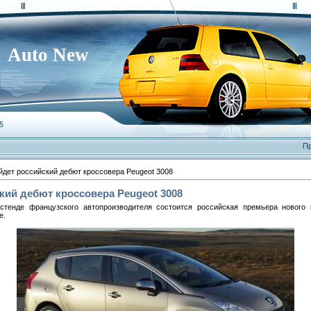
Auto New
5
Пр
йдет российский дебют кроссовера Peugeot 3008
ский дебют кроссовера Peugeot 3008
тенде французского автопроизводителя состоится российская премьера нового к
e.