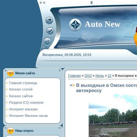
Auto New
Воскресенье, 09.08.2026, 10:53
Меню сайта
Главная
»
2010
»
Июль
»
22
» В выходные в
Главная страница
В выходные в Омске состо
Каталог статей
автокроссу
Каталог сайтов
Раздача ICQ номеров
Интернет-магазин
Интернет Магазин часов
Наш опрос