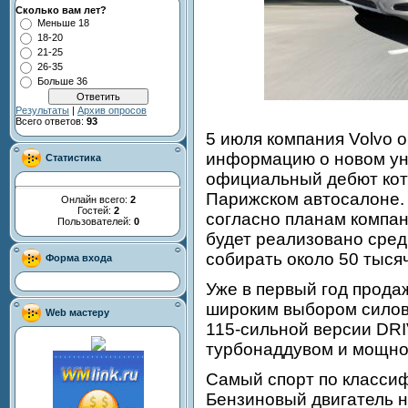
Сколько вам лет?
Меньше 18
18-20
21-25
26-35
Больше 36
Результаты
|
Архив опросов
Всего ответов:
93
5 июля компания Volvo 
информацию о новом ун
Статистика
официальный дебют кот
Парижском автосалоне.
Онлайн всего:
2
Гостей:
2
согласно планам компа
Пользователей:
0
будет реализовано сред
собирать около 50 тыся
Форма входа
Уже в первый год прода
широким выбором силов
Web мастеру
115-сильной версии DRI
турбонаддувом и мощнос
Самый спорт по классиф
Бензиновый двигатель 