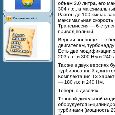
объем 3,0 литра, его м
304 л.с., а максимальн
Разгон до 100 км/час за
Реклама на сайте
максимальная скорость 
Трансмиссия — 6-ступен
привод полный.
Версии попроще — с бе
двигателем, турбонадду
Есть две модификации 
203 л.с. и 300 Нм и 240 л
Так же в двух версиях б
турбированный двигател
Комплектация T3 характе
— 180 л.с и 240 Нм.
Теперь о дизелях.
Топовой дизельной моди
оборудуется 5-цилиндро
турбинами (мощность 20