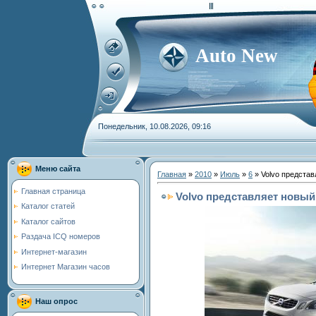
Auto New
Понедельник, 10.08.2026, 09:16
Меню сайта
Главная
»
2010
»
Июль
»
6
» Volvo представ
Главная страница
Volvo представляет новый
Каталог статей
Каталог сайтов
Раздача ICQ номеров
Интернет-магазин
Интернет Магазин часов
Наш опрос