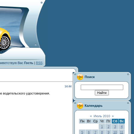
иветствую Вас
Гость
|
RSS
Поиск
14:44
е водительского удостоверения.
Календарь
«
Июль 2010
»
Пн
Вт
Ср
Чт
Пт
Сб
Вс
1
2
3
4
5
6
7
8
9
10
11