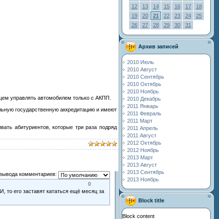
12
13
14
15
16
17
18
19
20
21
22
23
24
25
26
27
28
29
30
31
Архив записей
2010 Июль
2010 Август
2010 Сентябрь
2010 Октябрь
2010 Ноябрь
ущем управлять автомобилем только с АКПП.
2010 Декабрь
2011 Январь
ольную государственную аккредитацию и имеют
2011 Февраль
2011 Март
вать абитуриентов, которые три раза подряд
2011 Апрель
2011 Август
2012 Октябрь
2012 Ноябрь
2013 Март
2013 Август
2013 Сентябрь
вывода комментариев:
2013 Ноябрь
0
, то его заставят кататься ещё месяц за
Block title
Block content