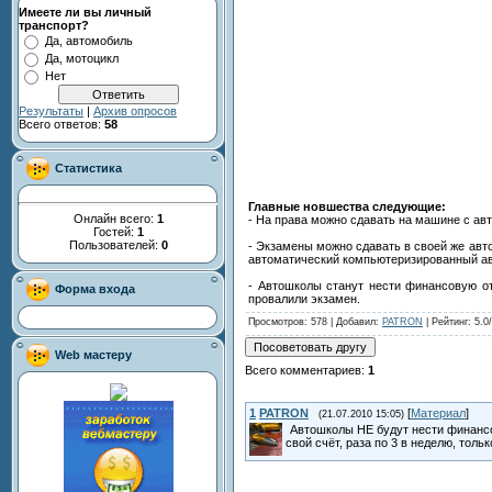
Имеете ли вы личный
транспорт?
Да, автомобиль
Да, мотоцикл
Нет
Результаты
|
Архив опросов
Всего ответов:
58
Статистика
Главные новшества следующие:
Онлайн всего:
1
- На права можно сдавать на машине с ав
Гостей:
1
Пользователей:
0
- Экзамены можно сдавать в своей же авт
автоматический компьютеризированный авт
- Автошколы станут нести финансовую от
Форма входа
провалили экзамен.
Просмотров
: 578 |
Добавил
:
PATRON
|
Рейтинг
:
5.0
/
Web мастеру
Всего комментариев
:
1
1
PATRON
[
Материал
]
(21.07.2010 15:05)
Автошколы НЕ будут нести финансов
свой счёт, раза по 3 в неделю, толь