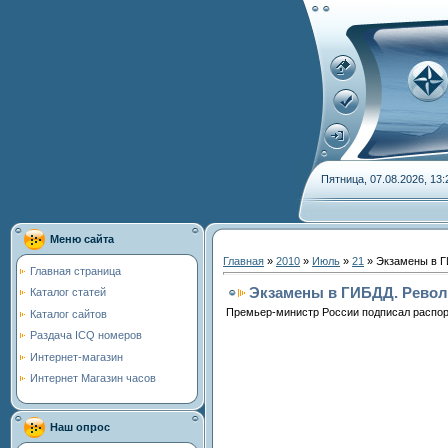
Пятница, 07.08.2026, 13:
Меню сайта
Главная
»
2010
»
Июль
»
21
» Экзамены в Г
Главная страница
Экзамены в ГИБДД. Рево
Каталог статей
Премьер-министр России подписал распоря
Каталог сайтов
Раздача ICQ номеров
Интернет-магазин
Интернет Магазин часов
Наш опрос