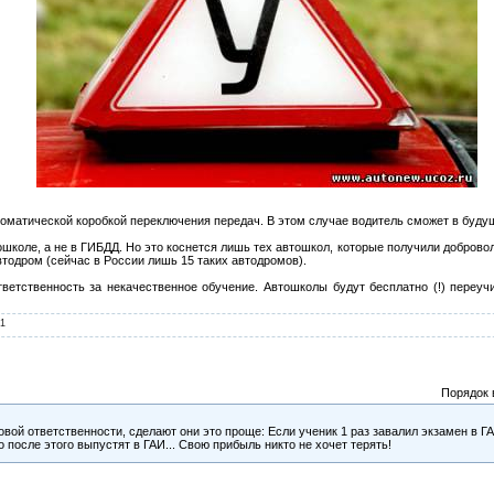
томатической коробкой переключения передач. В этом случае водитель сможет в буд
ошколе, а не в ГИБДД. Но это коснется лишь тех автошкол, которые получили добров
одром (сейчас в России лишь 15 таких автодромов).
ветственность за некачественное обучение. Автошколы будут бесплатно (!) переучи
1
Порядок 
ой ответственности, сделают они это проще: Если ученик 1 раз завалил экзамен в ГАИ
ко после этого выпустят в ГАИ... Свою прибыль никто не хочет терять!